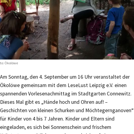
to: Ökolöwe
Am Sonntag, den 4. September um 16 Uhr veranstaltet der
Ökolöwe gemeinsam mit dem LeseLust Leipzig e.V. einen
spannenden Vorlesenachmittag im Stadtgarten Connewitz.
Dieses Mal gibt es „Hände hoch und Ohren auf! –
Geschichten von kleinen Schurken und Möchtegernganoven“
für Kinder von 4 bis 7 Jahren. Kinder und Eltern sind
eingeladen, es sich bei Sonnenschein und frischem