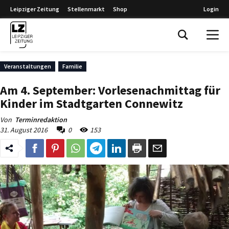
Leipziger Zeitung
Stellenmarkt
Shop
Login
Leipziger Zeitung
Veranstaltungen
Familie
Am 4. September: Vorlesenachmittag für
Kinder im Stadtgarten Connewitz
Von
Terminredaktion
31. August 2016
0
153