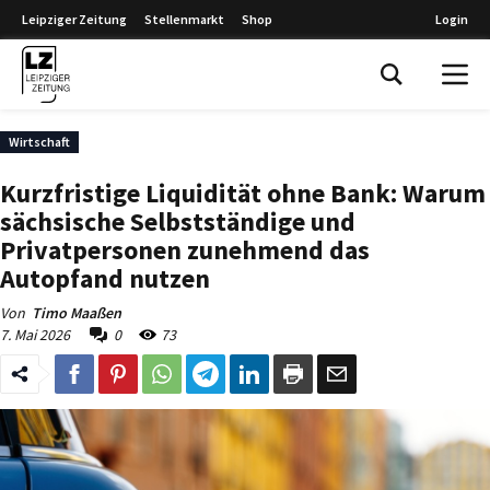
Leipziger Zeitung
Stellenmarkt
Shop
Login
Leipziger Zeitung
Wirtschaft
Kurzfristige Liquidität ohne Bank: Warum
sächsische Selbstständige und
Privatpersonen zunehmend das
Autopfand nutzen
Von
Timo Maaßen
7. Mai 2026
0
73