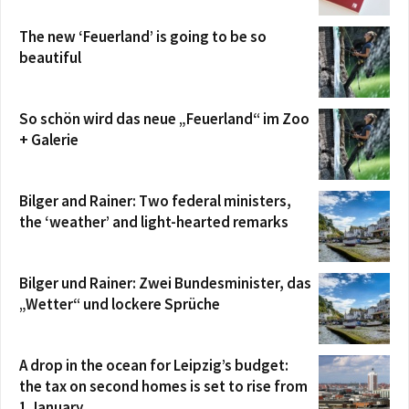
The new ‘Feuerland’ is going to be so
beautiful
So schön wird das neue „Feuerland“ im Zoo
+ Galerie
Bilger and Rainer: Two federal ministers,
the ‘weather’ and light-hearted remarks
Bilger und Rainer: Zwei Bundesminister, das
„Wetter“ und lockere Sprüche
A drop in the ocean for Leipzig’s budget:
the tax on second homes is set to rise from
1 January