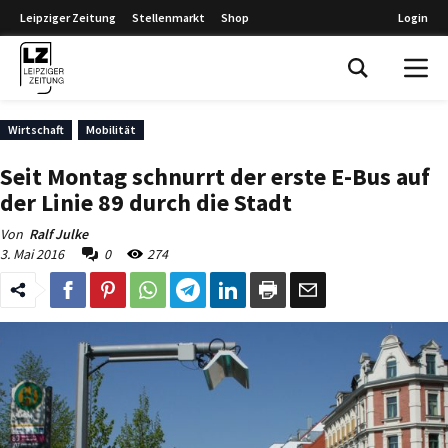
Leipziger Zeitung
Stellenmarkt
Shop
Login
Leipziger Zeitung
Wirtschaft
Mobilität
Seit Montag schnurrt der erste E-Bus auf
der Linie 89 durch die Stadt
Von
Ralf Julke
3. Mai 2016
0
274