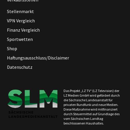
Stellenmarkt
VPN Vergleich
Finanz Vergleich
Sportwetten
Shop
Haftungsausschluss/Disclaimer
Datenschutz
Das Projekt „LZ TV“ (LZ Television) der
LZ Medien GmbH wird gefördert durch
die Sächsische Landesanstalt für
privaten Rundfunk und neue Medien.
Diese Maßnahme wird mitfinanziert
durch Steuermittel auf Grundlage des
vom Sächsischen Landtag
beschlossenen Haushaltes.