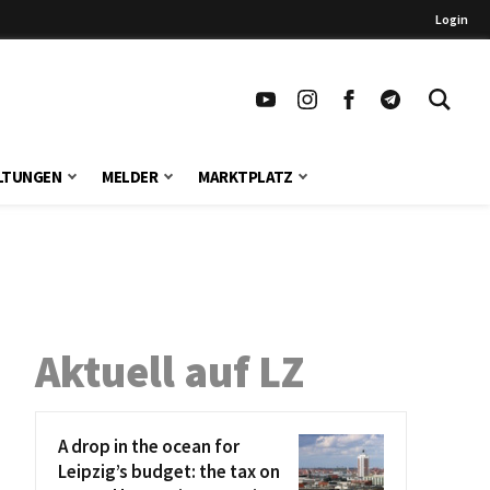
Login
LTUNGEN
MELDER
MARKTPLATZ
Aktuell auf LZ
A drop in the ocean for
Leipzig’s budget: the tax on