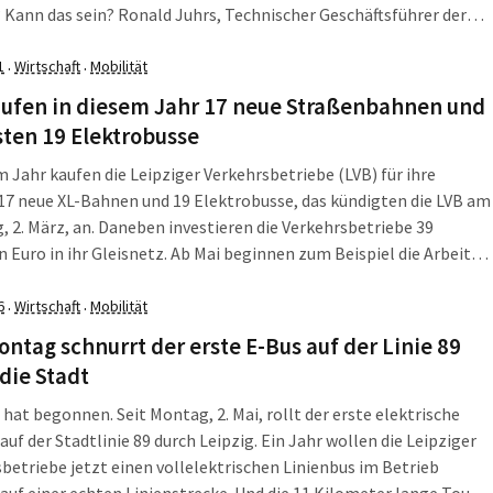
 Kann das sein? Ronald Juhrs, Technischer Geschäftsführer der
lärte das Zahlenwunder am Dienstag, 9. März, im Presse-Stream.
1
Wirtschaft
Mobilität
·
·
aufen in diesem Jahr 17 neue Straßenbahnen und
sten 19 Elektrobusse
m Jahr kaufen die Leipziger Verkehrsbetriebe (LVB) für ihre
7 neue XL-Bahnen und 19 Elektrobusse, das kündigten die LVB am
, 2. März, an. Daneben investieren die Verkehrsbetriebe 39
eginnen zum Beispiel die Arbeiten
 und beginnen somit erste Schritte in der Modernisierung des
en westlichen Verkehrsknotens.
6
Wirtschaft
Mobilität
·
·
ontag schnurrt der erste E-Bus auf der Linie 89
die Stadt
 hat begonnen. Seit Montag, 2. Mai, rollt der erste elektrische
auf der Stadtlinie 89 durch Leipzig. Ein Jahr wollen die Leipziger
betriebe jetzt einen vollelektrischen Linienbus im Betrieb
 auf einer echten Linienstrecke. Und die 11 Kilometer lange Tour