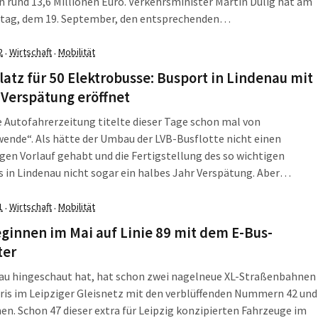
 rund 13,6 Millionen Euro. Verkehrsminister Martin Dulig hat am
tag, dem 19. September, den entsprechenden
ttelbescheid an Ronald Juhrs, Geschäftsführer Technik und
der LVB, und an LVB-Projektleiter Torsten Schmidt überreicht. Die
2
Wirtschaft
Mobilität
·
·
n Busse sollen den Fuhrpark der […]
atz für 50 Elektrobusse: Busport in Lindenau mit
Verspätung eröffnet
e Autofahrerzeitung titelte dieser Tage schon mal von
ende“. Als hätte der Umbau der LVB-Busflotte nicht einen
gen Vorlauf gehabt und die Fertigstellung des so wichtigen
 in Lindenau nicht sogar ein halbes Jahr Verspätung. Aber
ht fällt ja so langsam der Groschen, dass motorisierte Mobilität
elektrisch ist. Und zwar nicht erst 2035. […]
1
Wirtschaft
Mobilität
·
·
ginnen im Mai auf Linie 89 mit dem E-Bus-
ter
au hingeschaut hat, hat schon zwei nagelneue XL-Straßenbahnen
ris im Leipziger Gleisnetz mit den verblüffenden Nummern 42 und
en. Schon 47 dieser extra für Leipzig konzipierten Fahrzeuge im