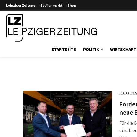
Leipziger Zeitung
Stellenmarkt
Shop
Leipziger Zeitung
STARTSEITE
POLITIK
WIRTSCHAFT
19.09.202
Förder
neue 
Für die
erhalten