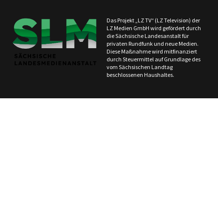
Das Projekt „LZ TV“ (LZ Television) der
LZ Medien GmbH wird gefördert durch
die Sächsische Landesanstalt für
privaten Rundfunk und neue Medien.
Diese Maßnahme wird mitfinanziert
durch Steuermittel auf Grundlage des
vom Sächsischen Landtag
beschlossenen Haushaltes.