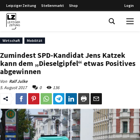
Leipziger Zeitung
Stellenmarkt
Shop
Login
Leipziger Zeitung
Wirtschaft
Mobilität
Zumindest SPD-Kandidat Jens Katzek
kann dem „Dieselgipfel“ etwas Positives
abgewinnen
Von
Ralf Julke
5. August 2017
0
136