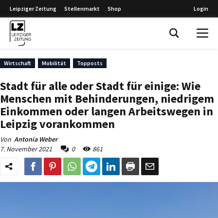
Leipziger Zeitung
Stellenmarkt
Shop
Login
Leipziger Zeitung
Wirtschaft
Mobilität
Topposts
Stadt für alle oder Stadt für einige: Wie
Menschen mit Behinderungen, niedrigem
Einkommen oder langen Arbeitswegen in
Leipzig vorankommen
Von
Antonia Weber
7. November 2021
0
861