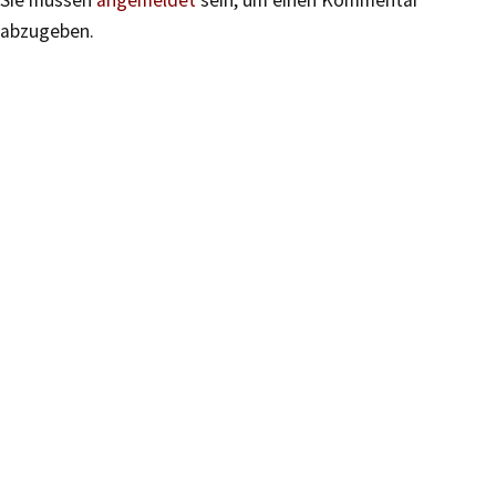
Sie müssen
angemeldet
sein, um einen Kommentar
abzugeben.