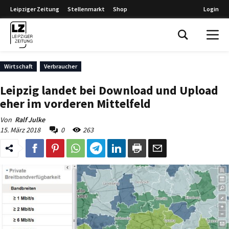
Leipziger Zeitung
Stellenmarkt
Shop
Login
Leipziger Zeitung
Wirtschaft
Verbraucher
Leipzig landet bei Download und Upload
eher im vorderen Mittelfeld
Von
Ralf Julke
15. März 2018
0
263