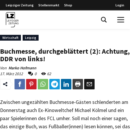
Leipziger Zeitung
Stellenmarkt
Shop
Login
Leipziger Zeitung
Wirtschaft
Leipzig
Buchmesse, durchgeblättert (2): Achtung,
DDR von links!
Von
Marko Hofmann
17. März 2012
0
62
Zwischen ungezählten Buchmesse-Gästen schlenderten am
Donnerstag auch Ex-Kinoweltchef Michael Kölmel und ein
paar Spielerinnen des FCL umher. Soll mal noch einer sagen,
das einzige Buch, was Fußballer(innen) lesen können, sei das