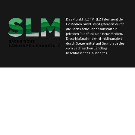
Das Projekt „LZ TV“ (LZ Television) der
LZ Medien GmbH wird gefördert durch
die Sächsische Landesanstalt für
privaten Rundfunk und neue Medien.
Diese Maßnahme wird mitfinanziert
durch Steuermittel auf Grundlage des
vom Sächsischen Landtag
beschlossenen Haushaltes.