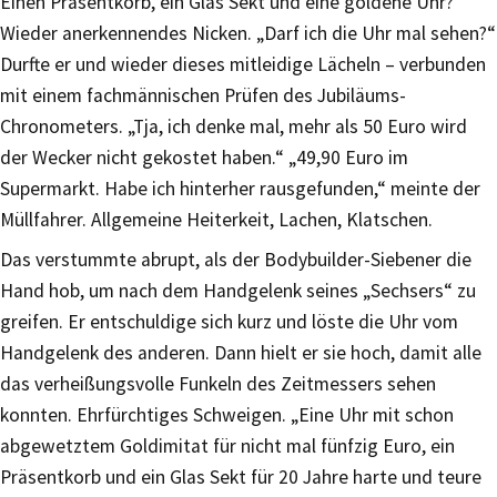
Einen Präsentkorb, ein Glas Sekt und eine goldene Uhr?“
Wieder anerkennendes Nicken. „Darf ich die Uhr mal sehen?“
Durfte er und wieder dieses mitleidige Lächeln – verbunden
mit einem fachmännischen Prüfen des Jubiläums-
Chronometers. „Tja, ich denke mal, mehr als 50 Euro wird
der Wecker nicht gekostet haben.“ „49,90 Euro im
Supermarkt. Habe ich hinterher rausgefunden,“ meinte der
Müllfahrer. Allgemeine Heiterkeit, Lachen, Klatschen.
Das verstummte abrupt, als der Bodybuilder-Siebener die
Hand hob, um nach dem Handgelenk seines „Sechsers“ zu
greifen. Er entschuldige sich kurz und löste die Uhr vom
Handgelenk des anderen. Dann hielt er sie hoch, damit alle
das verheißungsvolle Funkeln des Zeitmessers sehen
konnten. Ehrfürchtiges Schweigen. „Eine Uhr mit schon
abgewetztem Goldimitat für nicht mal fünfzig Euro, ein
Präsentkorb und ein Glas Sekt für 20 Jahre harte und teure