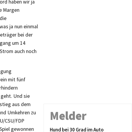
ord haben wir ja
ie Margen
die
was ja nun einmal
eträger bei der
kgang um 14
u Strom auch noch
ugung
ein mit fünf
rhindern
 geht. Und sie
sstieg aus dem
Melder
n und Umkehren zu
CDU/CSU/FDP
 Spiel gewonnen
Hund bei 30 Grad im Auto