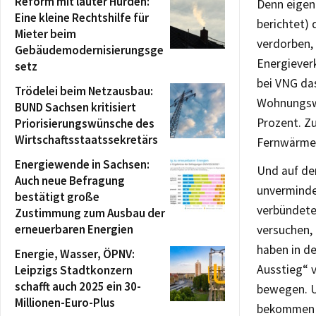
Reform mit lauter Hürden:
Denn eigen
Eine kleine Rechtshilfe für
berichtet) 
Mieter beim
verdorben, 
Gebäudemodernisierungsge
Energiever
setz
bei VNG das
Trödelei beim Netzausbau:
Wohnungswä
BUND Sachsen kritisiert
Prozent. Zu
Priorisierungswünsche des
Wirtschaftsstaatssekretärs
Fernwärme 
Energiewende in Sachsen:
Und auf de
Auch neue Befragung
unverminder
bestätigt große
verbündete
Zustimmung zum Ausbau der
erneuerbaren Energien
versuchen, 
haben in d
Energie, Wasser, ÖPNV:
Ausstieg“ v
Leipzigs Stadtkonzern
schafft auch 2025 ein 30-
bewegen. U
Millionen-Euro-Plus
bekommen h