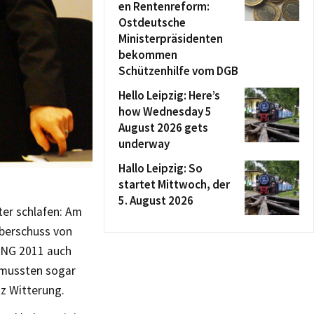
en Rentenreform:
Ostdeutsche
Ministerpräsidenten
bekommen
Schützenhilfe vom DGB
Hello Leipzig: Here’s
how Wednesday 5
August 2026 gets
underway
Hallo Leipzig: So
startet Mittwoch, der
5. August 2026
er schlafen: Am
überschuss von
 VNG 2011 auch
a mussten sogar
tz Witterung.