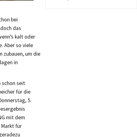
chon bei
s doch das
wenn’s kalt oder
. Aber so viele
en zubauen, um die
lagen in
 schon seit
eicher für die
Donnerstag, 5.
resergebnis
VNG mit dem
 Markt für
 geradezu