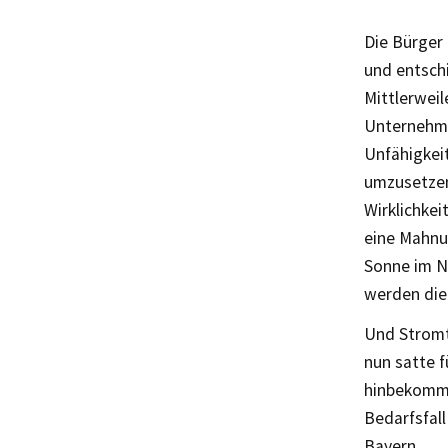
Die Bürger 
und entsch
Mittlerweil
Unternehme
Unfähigkei
umzusetzen
Wirklichkei
eine Mahnu
Sonne im N
werden die
Und Stromt
nun satte 
hinbekomme
Bedarfsfall
Bayern.