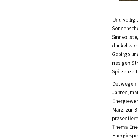
Und völlig
Sonnenschei
Sinnvollste
dunkel wird
Gebirge un
riesigen S
Spitzenzeit
Deswegen p
Jahren, man
Energiewen
März, zur B
präsentiere
Thema Ener
Energiespe