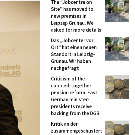
The “Jobcentre on
Site” has moved to
new premises in
Leipzig-Grünau. We
asked for more details
Das „Jobcenter vor
Ort“ hat einen neuen
Standort in Leipzig-
Grünau. Wir haben
nachgefragt
Criticism of the
cobbled-together
pension reform: East
German minister-
presidents receive
backing from the DGB
Kritik an der
zusammengeschustert