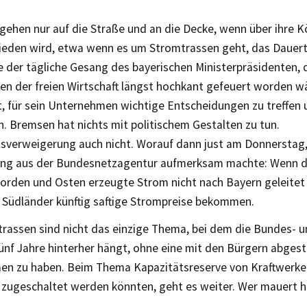
gehen nur auf die Straße und an die Decke, wenn über ihre K
ieden wird, etwa wenn es um Stromtrassen geht, das Dauer
e der tägliche Gesang des bayerischen Ministerpräsidenten, 
n der freien Wirtschaft längst hochkant gefeuert worden wä
t, für sein Unternehmen wichtige Entscheidungen zu treffen 
. Bremsen hat nichts mit politischem Gestalten zu tun.
tsverweigerung auch nicht. Worauf dann just am Donnerstag,
ng aus der Bundesnetzagentur aufmerksam machte: Wenn d
orden und Osten erzeugte Strom nicht nach Bayern geleitet
 Südländer künftig saftige Strompreise bekommen.
rassen sind nicht das einzige Thema, bei dem die Bundes- un
fünf Jahre hinterher hängt, ohne eine mit den Bürgern abge
n zu haben. Beim Thema Kapazitätsreserve von Kraftwerken
 zugeschaltet werden könnten, geht es weiter. Wer mauert h