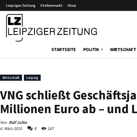
Leipziger Zeitung
Stellenmarkt
Shop
Leipziger Zeitung
STARTSEITE
POLITIK
WIRTSCHAFT
Wirtschaft
Leipzig
VNG schließt Geschäftsja
Millionen Euro ab – und 
Von
Ralf Julke
6. März 2015
0
167