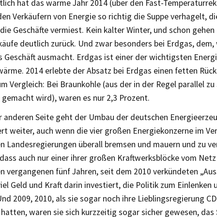
tlich hat das warme Jahr 2014 (über den Fast-Temperaturrek
den Verkäufern von Energie so richtig die Suppe verhagelt, d
die Geschäfte vermiest. Kein kalter Winter, und schon gehen 
käufe deutlich zurück. Und zwar besonders bei Erdgas, dem, 
 Geschäft ausmacht. Erdgas ist einer der wichtigsten Energi
rme. 2014 erlebte der Absatz bei Erdgas einen fetten Rüc
m Vergleich: Bei Braunkohle (aus der in der Regel parallel z
gemacht wird), waren es nur 2,3 Prozent.
r anderen Seite geht der Umbau der deutschen Energieerze
t weiter, auch wenn die vier großen Energiekonzerne im Ver
n Landesregierungen überall bremsen und mauern und zu ve
dass auch nur einer ihrer großen Kraftwerksblöcke vom Netz
en vergangenen fünf Jahren, seit dem 2010 verkündeten „Au
iel Geld und Kraft darin investiert, die Politik zum Einlenke
nd 2009, 2010, als sie sogar noch ihre Lieblingsregierung 
atten, waren sie sich kurzzeitig sogar sicher gewesen, das