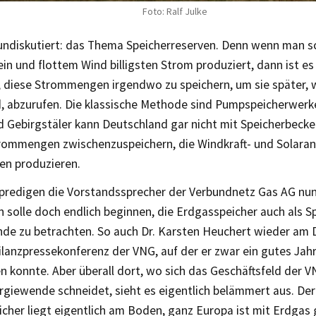
Foto: Ralf Julke
 undiskutiert: das Thema Speicherreserven. Denn wenn man s
n und flottem Wind billigsten Strom produziert, dann ist e
, diese Strommengen irgendwo zu speichern, um sie später, 
, abzurufen. Die klassische Methode sind Pumpspeicherwerke
d Gebirgstäler kann Deutschland gar nicht mit Speicherbeck
trommengen zwischenzuspeichern, die Windkraft- und Solaran
en produzieren.
redigen die Vorstandssprecher der Verbundnetz Gas AG nun
 solle doch endlich beginnen, die Erdgasspeicher auch als Sp
de zu betrachten. So auch Dr. Karsten Heuchert wieder am 
ilanzpressekonferenz der VNG, auf der er zwar ein gutes Jah
n konnte. Aber überall dort, wo sich das Geschäftsfeld der 
giewende schneidet, sieht es eigentlich belämmert aus. Der
icher liegt eigentlich am Boden, ganz Europa ist mit Erdgas