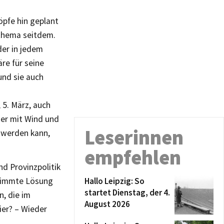
öpfe hin geplant
thema seitdem.
der in jedem
re für seine
und sie auch
 5. März, auch
er mit Wind und
Leserinnen
 werden kann,
empfehlen
d Provinzpolitik
stimmte Lösung
Hallo Leipzig: So
startet Dienstag, der 4.
, die im
August 2026
ier? – Wieder