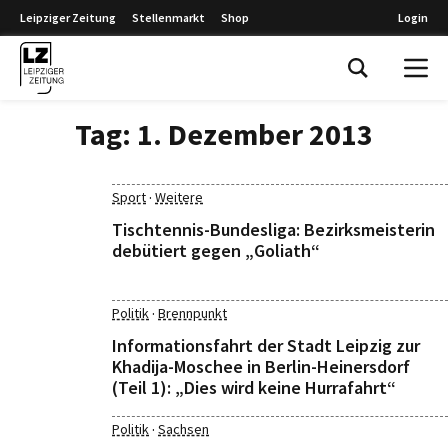
Leipziger Zeitung
Stellenmarkt
Shop
Login
Leipziger Zeitung
Tag:
1. Dezember 2013
·
Sport
Weitere
Tischtennis-Bundesliga: Bezirksmeisterin
debütiert gegen „Goliath“
·
Politik
Brennpunkt
Informationsfahrt der Stadt Leipzig zur
Khadija-Moschee in Berlin-Heinersdorf
(Teil 1): „Dies wird keine Hurrafahrt“
·
Politik
Sachsen