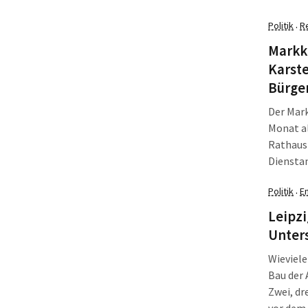
bei Leip
Politik
R
·
Geld. Da
Markk
Karste
Bürge
Der Mar
Monat al
Rathaus 
Diensta
2013 ein
Politik
E
·
Leipzi
Unter
Wieviele
Bau der
Zwei, dre