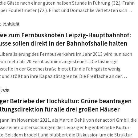
die Gäste nach einer guten halben Stunde in Führung (32.). Frahn
per Foulelfmeter (72.). Ernst und Domaschke verletzten sich
Willers sah in der Schlussphase Rot.
t
Mobilität
·
we zum Fernbusknoten Leipzig-Hauptbahnhof:
sse sollen direkt in der Bahnhofshalle halten
 Liberalisierung des Fernbusverkehrs im Jahr 2013 wird nun auch
von mehr als 20 Fernbuslinien angesteuert. Die bisherige
stelle in der Goethestraße bietet für die Fahrgäste wenig
und stößt an ihre Kapazitätsgrenze. Die Freifläche an der
 des Bahnhofs steht zukünftig, aufgrund geplanter Bauvorhaben,
eipzig
hr zur Verfügung. Ein Standort am Stadtrand wird von den
ten und Busunternehmen abgelehnt.
ger Betriebe der Hochkultur: Grüne beantragen
tungsdirektion für alle drei großen Häuser
gann im November 2011, als Martin Dehli von der actori GmbH die
se seiner Untersuchungen der Leipziger Eigenbetriebe Kultur
te. Seitdem brodelt und blubbert die Diskussion um die Struktur