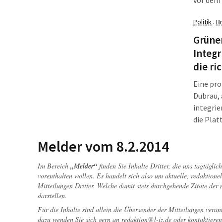
vor dem 
ein Stüc
Politik
B
·
Untersch
hat.
Grünen
Integr
die ri
Eine pr
Dubrau, 
integrie
die Pla
Stadttei
Melder vom 8.2.2014
Im Bereich
„Melder“
finden Sie Inhalte Dritter, die uns tagtägli
vorenthalten wollen. Es handelt sich also um aktuelle, redaktionel
Mitteilungen Dritter. Welche damit stets durchgehende Zitate der
darstellen.
Für die Inhalte sind allein die Übersender der Mitteilungen veran
dazu wenden Sie sich gern an
redaktion@l-iz.de
oder kontaktieren