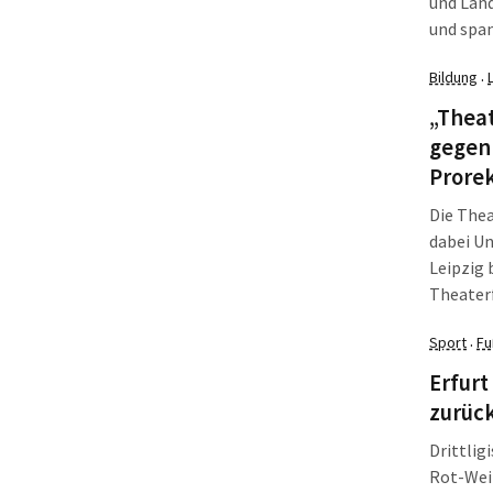
und Lan
und spa
der disk
Bildung
·
Überrasc
bisschen
„Theat
die allg
gegen 
Ortstei
Prore
Die Thea
dabei Un
Leipzig 
Theaterf
vorgesch
Sport
Fu
·
Erfurt
zurück
Drittlig
Rot-Weiß