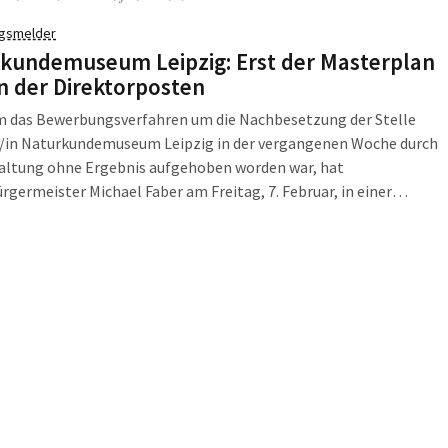
gsmelder
kundemuseum Leipzig: Erst der Masterplan
n der Direktorposten
 das Bewerbungsverfahren um die Nachbesetzung der Stelle
r/in Naturkundemuseum Leipzig in der vergangenen Woche durch
waltung ohne Ergebnis aufgehoben worden war, hat
rgermeister Michael Faber am Freitag, 7. Februar, in einer
iterversammlung im Naturkundemuseum über die Festlegung der
rtlichkeiten nach dem Ausscheiden des bisherigen Direktors
Januar 2014 informiert.