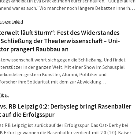
dtagskandidatin Eva Brackelmann durchschnaufen. "Gut gelaufen
nnend war es auch." Wo mancher noch längere Debatten innerhalb
ursfreudigen Partei erwartet hätte, kam es nur zu kleineren
Leipzig bildet
hungen an diesem 8. Februar und einem pünktlichen Ende. Ein
 Listenhobbing hier, zu wenige Frauen in einem Wahlkreis da und
erwelt läuft Sturm“: Fest des Widerstandes
emeine Feststellung, dass die interne Kommunikation zwischen
Schließung der Theaterwissenschaft – Uni-
len und Stadtvorstand noch nicht ganz stimmt.
ktor prangert Raubbau an
terwissenschaft wehrt sich gegen die Schließung. Und findet
terstützer in der ganzen Welt. Mit einer Show im Schauspiel
bekundeten gestern Künstler, Alumni, Politiker und
orscher ihre Solidarität mit dem zur Abwicklung
lagenen Institut an der Universität Leipzig.
ßball
 vs. RB Leipzig 0:2: Derbysieg bringt Rasenballer
 auf die Erfolgsspur
ist RB Leipzig ist zurück auf der Erfolgsspur. Das Ost-Derby bei
 Erfurt gewannen die Rasenballer verdient mit 2:0 (1:0). Kaiser