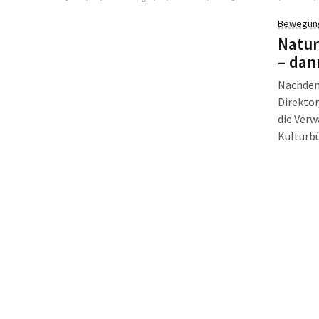
Bewegun
Natur
– dan
Nachdem
Direkto
die Ver
Kulturbü
Mitarbe
Verantwo
zum 31. 