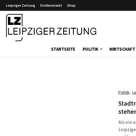
Leipziger Zeitung
Stellenmarkt
Shop
Leipziger Zeitung
STARTSEITE
POLITIK
WIRTSCHAFT
Politik
L
·
Stadtr
stehe
Als ein 
Leipzige