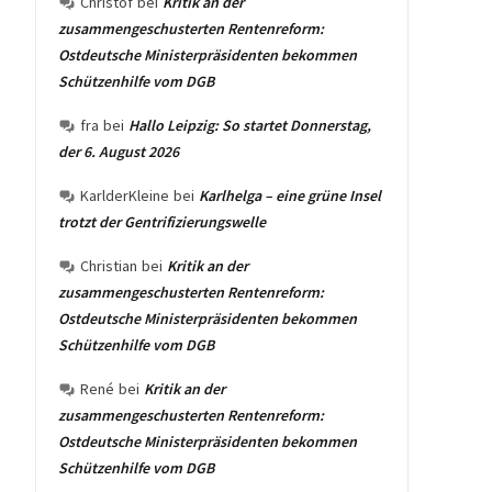
Christof
bei
Kritik an der
zusammengeschusterten Rentenreform:
Ostdeutsche Ministerpräsidenten bekommen
Schützenhilfe vom DGB
fra
bei
Hallo Leipzig: So startet Donnerstag,
der 6. August 2026
KarlderKleine
bei
Karlhelga – eine grüne Insel
trotzt der Gentrifizierungswelle
Christian
bei
Kritik an der
zusammengeschusterten Rentenreform:
Ostdeutsche Ministerpräsidenten bekommen
Schützenhilfe vom DGB
René
bei
Kritik an der
zusammengeschusterten Rentenreform:
Ostdeutsche Ministerpräsidenten bekommen
Schützenhilfe vom DGB