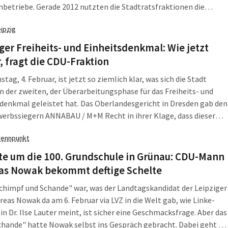
nbetriebe. Gerade 2012 nutzten die Stadtratsfraktionen die
eit, mutige Vorschläge zu machen. Doch was wie ein Vulkan
eipzig
entpuppte sich eher als ein Mäuse kreisender Berg. Findet
t die Grünen-Fraktion.
ger Freiheits- und Einheitsdenkmal: Wie jetzt
, fragt die CDU-Fraktion
stag, 4. Februar, ist jetzt so ziemlich klar, was sich die Stadt
in der zweiten, der Überarbeitungsphase für das Freiheits- und
denkmal geleistet hat. Das Oberlandesgericht in Dresden gab den
erbssiegern ANNABAU / M+M Recht in ihrer Klage, dass dieser
s Wettbewerbs nicht mehr rechtskonform stattgefunden hat.
rennpunkt
rd zurückgesetzt. Zumindest auf den Stand vom April 2013.
te um die 100. Grundschule in Grünau: CDU-Mann
as Nowak bekommt deftige Schelte
chimpf und Schande" war, was der Landtagskandidat der Leipziger
eas Nowak da am 6. Februar via LVZ in die Welt gab, wie Linke-
in Dr. Ilse Lauter meint, ist sicher eine Geschmacksfrage. Aber das
hande" hatte Nowak selbst ins Gespräch gebracht. Dabei geht es