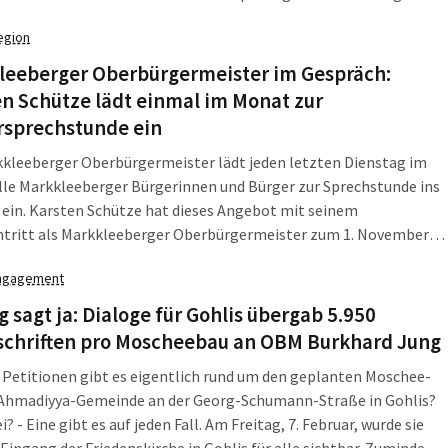
zigs maroden Schulen nicht um Schande, sondern um richtig viel
egion
s die Stadt nicht hat und der Freistaat nicht gibt.
leeberger Oberbürgermeister im Gespräch:
n Schütze lädt einmal im Monat zur
rsprechstunde ein
kkleeberger Oberbürgermeister lädt jeden letzten Dienstag im
le Markkleeberger Bürgerinnen und Bürger zur Sprechstunde ins
ein. Karsten Schütze hat dieses Angebot mit seinem
ntritt als Markkleeberger Oberbürgermeister zum 1. November
geführt.
ngagement
g sagt ja: Dialoge für Gohlis übergab 5.950
schriften pro Moscheebau an OBM Burkhard Jung
 Petitionen gibt es eigentlich rund um den geplanten Moschee-
 Ahmadiyya-Gemeinde an der Georg-Schumann-Straße in Gohlis?
i? - Eine gibt es auf jeden Fall. Am Freitag, 7. Februar, wurde sie