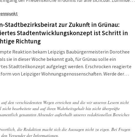
Eingang der Friedenskirche in Gohlis für alle sichtbar. Zumindest
k daraus, ungefähr ein Fünftel von insgesamt 30 Meter
rennpunkt
riftenlisten, die die Initiative "Dialoge für Gohlis" gesammelt
-Stadtbezirksbeirat zur Zukunft in Grünau:
iertes Stadtentwicklungskonzept ist Schritt in
chtige Richtung
ompte Reaktion bekam Leipzigs Baubürgermeisterin Dorothee
als sie in dieser Woche bekannt gab, für Grünau solle ein
rtes Stadtteilkonzept aufgelegt werden. Erschrocken reagierte
ttform von Leipziger Wohnungsgenossenschaften. Werde der
l im Leipziger Westen damit nicht schon wieder stigmatisiert?
ch auf den verschiedensten Wegen erreichen und die wir unseren Lesern nicht
l nicht bearbeitete und auf ihren Wahrheitsgehalt hin nicht überprüfte
 namentlich genannten Absender außerhalb unseres redaktionellen Bereiches
twortlich, die Redaktion macht sich die Aussagen nicht zu eigen. Bei Fragen
 den Versender der Informationen.