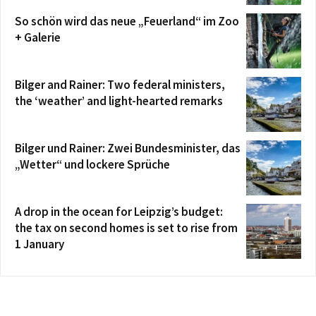
So schön wird das neue „Feuerland“ im Zoo
+ Galerie
Bilger and Rainer: Two federal ministers,
the ‘weather’ and light-hearted remarks
Bilger und Rainer: Zwei Bundesminister, das
„Wetter“ und lockere Sprüche
A drop in the ocean for Leipzig’s budget:
the tax on second homes is set to rise from
1 January