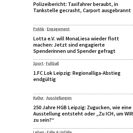
Polizeibericht: Taxifahrer beraubt, in
Tankstelle gecrasht, Carport ausgebrannt
·
Politik
Engagement
Lotta e.V. will MonaLiesa wieder flott
machen: Jetzt sind engagierte
Spenderinnen und Spender gefragt
·
Sport
Fußball
1.FC Lok Leipzig: Regionalliga-Abstieg
endgültig
·
Kultur
Ausstellungen
250 Jahre HGB Leipzig: Zugucken, wie eine
Ausstellung entsteht oder „Zu ICH, um WIR
zu sein?“
·
Leben
Fälle & Unfälle