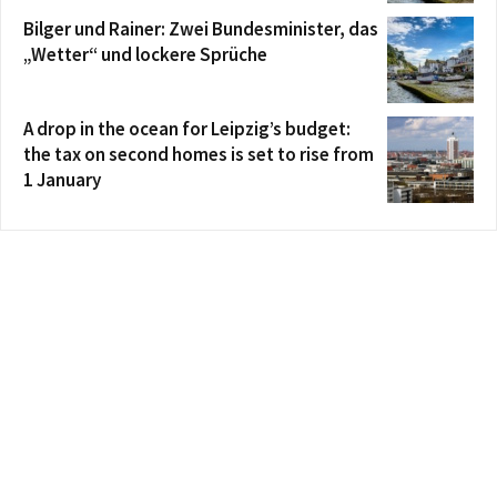
Bilger und Rainer: Zwei Bundesminister, das
„Wetter“ und lockere Sprüche
A drop in the ocean for Leipzig’s budget:
the tax on second homes is set to rise from
1 January