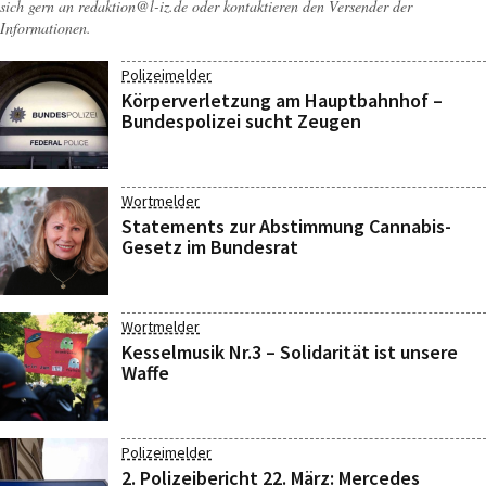
sich gern an
redaktion@l-iz.de
oder kontaktieren den Versender der
Informationen.
Polizeimelder
Körperverletzung am Hauptbahnhof –
Bundespolizei sucht Zeugen
Wortmelder
Statements zur Abstimmung Cannabis-
Gesetz im Bundesrat
Wortmelder
Kesselmusik Nr.3 – Solidarität ist unsere
Waffe
Polizeimelder
2. Polizeibericht 22. März: Mercedes