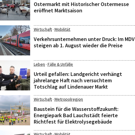
Ostermarkt mit Historischer Ostermesse
eröffnet Marktsaison
·
Wirtschaft
Mobilität
Verkehrsunternehmen unter Druck: Im MDV
steigen ab 1. August wieder die Preise
·
Leben
Fälle & Unfälle
Urteil gefallen: Landgericht verhängt
jahrelange Haft nach versuchtem
Totschlag auf Lindenauer Markt
·
Wirtschaft
Metropolregion
Baustein für die Wasserstoffzukunft:
Energiepark Bad Lauchstädt feierte
Richtfest für Elektrolysegebäude
·
Wirtschaft
Mobilität