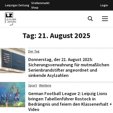
Stellenmarkt
Leipziger Zeitung
Login
Shop
Leipziger Zeitung
Tag:
21. August 2025
Der Tag
Donnerstag, der 21. August 2025:
Sicherungsverwahrung für mutmaßlichen
Serienbrandstifter angeordnet und
sinkende Asylzahlen
·
Sport
Weitere
German Football League 2: Leipzig Lions
bringen Tabellenführer Rostock in
Bedrängnis und feiern den Klassenerhalt +
Video