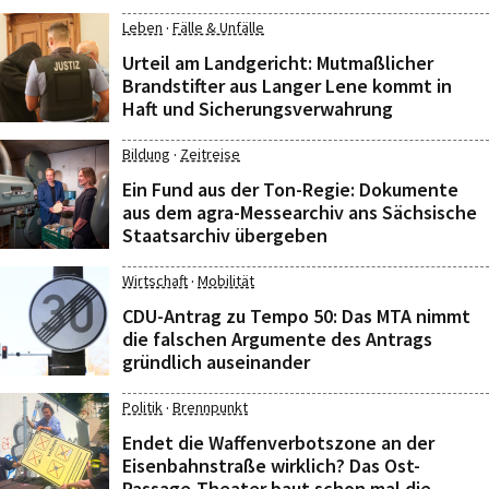
·
Leben
Fälle & Unfälle
Urteil am Landgericht: Mutmaßlicher
Brandstifter aus Langer Lene kommt in
Haft und Sicherungsverwahrung
·
Bildung
Zeitreise
Ein Fund aus der Ton-Regie: Dokumente
aus dem agra-Messearchiv ans Sächsische
Staatsarchiv übergeben
·
Wirtschaft
Mobilität
CDU-Antrag zu Tempo 50: Das MTA nimmt
die falschen Argumente des Antrags
gründlich auseinander
·
Politik
Brennpunkt
Endet die Waffenverbotszone an der
Eisenbahnstraße wirklich? Das Ost-
Passage-Theater baut schon mal die