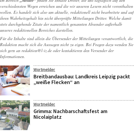
Im Bereich
„Melder“
finden Sie Inhalte Dritter, die uns tagtäglich auf den
verschiedensten Wegen erreichen und die wir unseren Lesern nicht vorenthalten
wollen. Es handelt sich also um aktuelle, redaktionell nicht bearbeitete und auf
ihren Wahrheitsgehalt hin nicht überprüfte Mitteilungen Dritter. Welche damit
stets durchgehende Zitate der namentlich genannten Absender außerhalb
unseres redaktionellen Bereiches darstellen.
Für die Inhalte sind allein die Übersender der Mitteilungen verantwortlich, die
Redaktion macht sich die Aussagen nicht zu eigen. Bei Fragen dazu wenden Sie
sich gern an
redaktion@l-iz.de
oder kontaktieren den Versender der
Informationen.
Wortmelder
Breitbandausbau: Landkreis Leipzig packt
„weiße Flecken“ an
Wortmelder
Grimma: Nachbarschaftsfest am
Nicolaiplatz