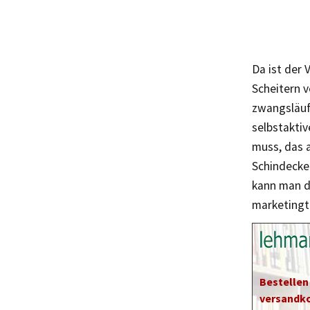
Da ist der 
Scheitern v
zwangsläufi
selbstakti
muss, das 
Schindecke
kann man d
marketingt
Bestellen
versandko