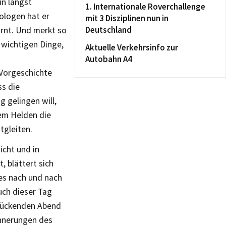
in längst
1. Internationale Roverchallenge
ologen hat er
mit 3 Disziplinen nun in
Deutschland
arnt. Und merkt so
 wichtigen Dinge,
Aktuelle Verkehrsinfo zur
Autobahn A4
Vorgeschichte
ss die
g gelingen will,
em Helden die
tgleiten.
icht und in
, blättert sich
ges nach und nach
uch dieser Tag
drückenden Abend
innerungen des