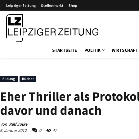
Leipziger Zeitung
Stellenmarkt
Shop
Leipziger Zeitung
STARTSEITE
POLITIK
WIRTSCHAFT
Bildung
Bücher
Eher Thriller als Protok
davor und danach
Von
Ralf Julke
6. Januar 2012
0
47