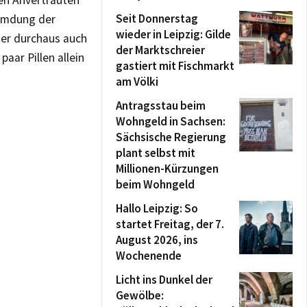
nen Anvertrauten
Seit Donnerstag
remdung der
wieder in Leipzig: Gilde
der durchaus auch
der Marktschreier
aar Pillen allein
gastiert mit Fischmarkt
am Völki
Antragsstau beim
Wohngeld in Sachsen:
Sächsische Regierung
plant selbst mit
Millionen-Kürzungen
beim Wohngeld
Hallo Leipzig: So
startet Freitag, der 7.
August 2026, ins
Wochenende
Licht ins Dunkel der
Gewölbe: