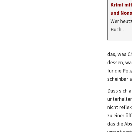
Krimi mi
und Nons
Wer heutz
Buch …
das, was C
dessen, was
für die Pol
scheinbar a
Dass sich a
unterhalten
nicht refl
zu einer öf
das die Abs