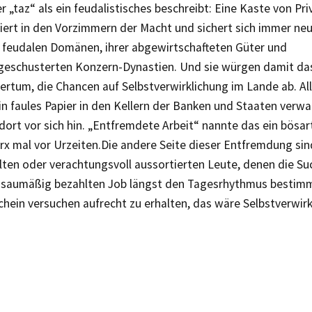
r „taz“ als ein feudalistisches beschreibt: Eine Kaste von Pri
iert in den Vorzimmern der Macht und sichert sich immer neu
r feudalen Domänen, ihrer abgewirtschafteten Güter und
schusterten Konzern-Dynastien. Und sie würgen damit das
rtum, die Chancen auf Selbstverwirklichung im Lande ab. Al
in faules Papier in den Kellern der Banken und Staaten verw
dort vor sich hin. „Entfremdete Arbeit“ nannte das ein bösar
 mal vor Urzeiten.Die andere Seite dieser Entfremdung sind 
lten oder verachtungsvoll aussortierten Leute, denen die S
 saumäßig bezahlten Job längst den Tagesrhythmus bestimm
hein versuchen aufrecht zu erhalten, das wäre Selbstverwir