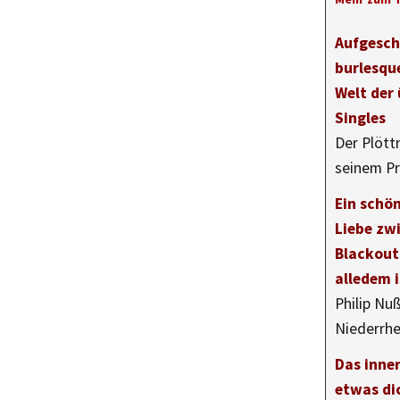
Aufgeschl
burlesqu
Welt der
Singles
Der Plöttn
seinem Pr
Ein schö
Liebe zw
Blackout
alledem 
Philip Nu
Niederrh
Das inne
etwas di