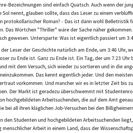
re-Bezeichnungen sind einfach Quatsch. Auch wenn der jung
e Sol nennt, glauben sollte, dass das Leser zu einem verblüff
in protokollarischer Roman? - Das ist dann wohl Belletristik 
n. Das Wörtchen "Thriller" wäre der Sache näher gekommen.
lsch gewesen. Untersparte: Was ist eigentlich passiert um 3:
 der Leser der Geschichte natürlich am Ende, um 3:46 Uhr, 
oser zu Ende ist. Ganz zu Ende ist. Ein Tag, der um 7:23 Uhr
und mit dem Versuch, sich wieder zu sortieren und in die a
ineinzukommen. Das kennt eigentlich jeder. Und den meisten
vertraut vorkommen. Und mancher wir es in letzter Zeit bis 
ben. Der Markt ist geradezu überschwemmt mit Studentenr
n hochgebildeten Arbeitsuchenden, die auf dem Amt genau
ie bei all ihren kläglichen Job-Versuchen bei den Billigheimer
an den Studenten und hochgebildeten Arbeitsuchenden liegt,
 menschlicher Arbeit in einem Land, dass der Wissenschaftsp