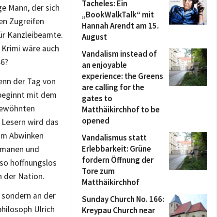
Tacheles: Ein
e Mann, der sich
„BookWalkTalk“ mit
ten Zugreifen
Hannah Arendt am 15.
für Kanzleibeamte.
August
 Krimi wäre auch
Vandalism instead of
46?
an enjoyable
experience: the Greens
wenn der Tag von
are calling for the
 beginnt mit dem
gates to
ngewöhnten
Matthäikirchhof to be
opened
 Lesern wird das
zum Abwinken
Vandalismus statt
Erlebbarkeit: Grüne
omanen und
fordern Öffnung der
so hoffnungslos
Tore zum
n der Nation.
Matthäikirchhof
 sondern an der
Sunday Church No. 166:
hilosoph Ulrich
Kreypau Church near