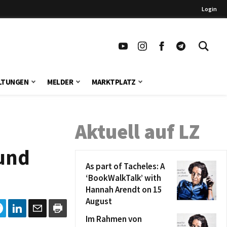
Login
LTUNGEN
MELDER
MARKTPLATZ
Aktuell auf LZ
 und
As part of Tacheles: A
‘BookWalkTalk’ with
Hannah Arendt on 15
August
Im Rahmen von