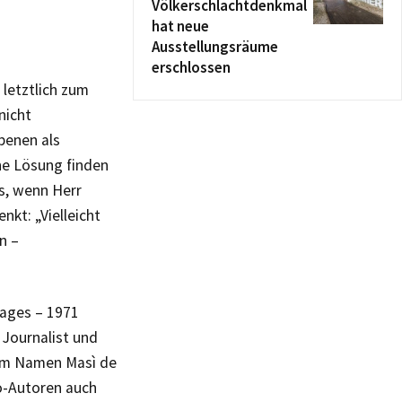
Völkerschlachtdenkmal
hat neue
Ausstellungsräume
erschlossen
 letztlich zum
nicht
benen als
he Lösung finden
s, wenn Herr
kt: „Vielleicht
n –
lages – 1971
 Journalist und
 dem Namen Masì de
Co-Autoren auch