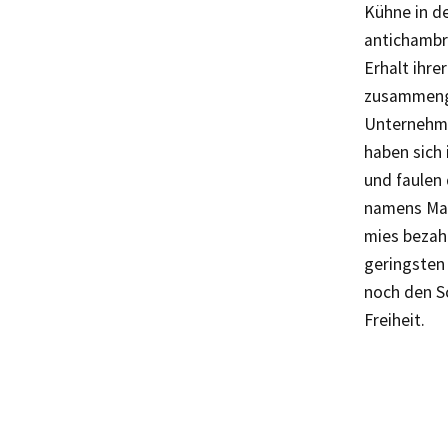
Kühne in de
antichambr
Erhalt ihre
zusammenge
Unternehme
haben sich 
und faulen 
namens Marx
mies bezah
geringsten
noch den Sc
Freiheit.