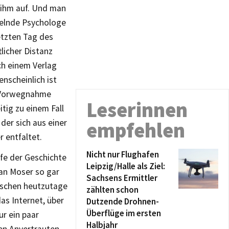
 ihm auf. Und man
delnde Psychologe
etzten Tag des
tlicher Distanz
ch einem Verlag
nscheinlich ist
e Vorwegnahme
Leserinnen
tig zu einem Fall
 der sich aus einer
empfehlen
 entfaltet.
Nicht nur Flughafen
ife der Geschichte
Leipzig/Halle als Ziel:
ian Moser so gar
Sachsens Ermittler
enschen heutzutage
zählten schon
as Internet, über
Dutzende Drohnen-
Überflüge im ersten
ur ein paar
Halbjahr