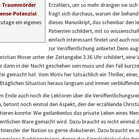
t Traummörder
Erzählers, um so mehr drängen sie sich
ense-Potenzial
fragt sich durchaus, warum der behan
utage ein eigenes
dieses Manuskript, das scheinbar den l
Patienten schildert, mit so wissenschaf
einfach interessant findet und auch no
zur Veröffentlichung anbietet.Denn auge
hristian Moser unter der Zeitangabe 3:36 Uhr schildert, ein
 dann in der Nacht geschehen sein muss und den Fall kurzzei
izei gemacht hat. Vom Motiv her tatsächlich ein Thriller, einer,
lltäglichen Situation heraus langsam und immer verblüffender
m Ende auch noch die Lektoren über die Veröffentlichungsre
, betont noch einmal den Aspekt, den der erzählende Christ
ektieren konnte: Wie gedankenlos das private Leben eines M
fentlichen Ware gemacht wird. Dazu braucht es nicht einmal d
tinenzler der Nation so gerne diskutieren. Dazu braucht es n