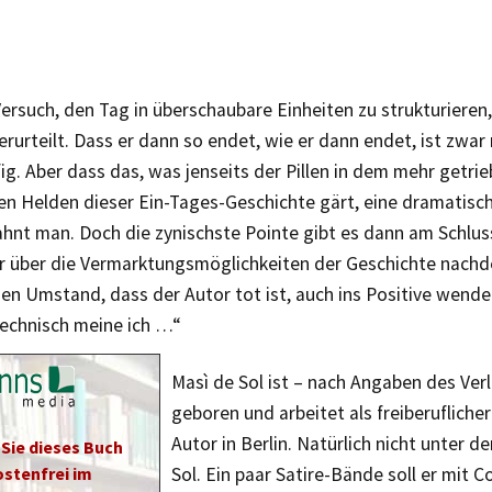
Versuch, den Tag in überschaubare Einheiten zu strukturieren,
erurteilt. Dass er dann so endet, wie er dann endet, ist zwar 
g. Aber dass das, was jenseits der Pillen in dem mehr getrie
ven Helden dieser Ein-Tages-Geschichte gärt, eine dramatisc
ahnt man. Doch die zynischste Pointe gibt es dann am Schlus
r über die Vermarktungsmöglichkeiten der Geschichte nachden
en Umstand, dass der Autor tot ist, auch ins Positive wende
echnisch meine ich …“
Masì de Sol ist – nach Angaben des Ver
geboren und arbeitet als freiberuflicher
Autor in Berlin. Natürlich nicht unter
 Sie dieses Buch
stenfrei im
Sol. Ein paar Satire-Bände soll er mit 