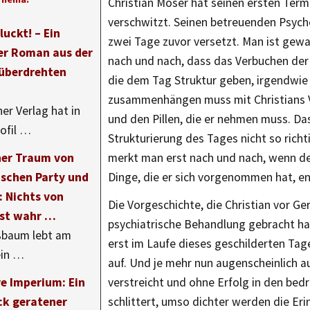
Christian Moser hat seinen ersten Term
verschwitzt. Seinen betreuenden Psych
uckt! – Ein
zwei Tage zuvor versetzt. Man ist gew
er Roman aus der
nach und nach, dass das Verbuchen der
 überdrehten
die dem Tag Struktur geben, irgendwie
zusammenhängen muss mit Christians 
er Verlag hat in
und den Pillen, die er nehmen muss. Da
ofil …
Strukturierung des Tages nicht so richti
ner Traum von
merkt man erst nach und nach, wenn d
ischen Party und
Dinge, die er sich vorgenommen hat, en
: Nichts von
Die Vorgeschichte, die Christian vor Ger
ist wahr …
psychiatrische Behandlung gebracht hat
ßbaum lebt am
erst im Laufe dieses geschilderten Ta
ein …
auf. Und je mehr nun augenscheinlich a
re Imperium: Ein
verstreicht und ohne Erfolg in den be
ck geratener
schlittert, umso dichter werden die Er