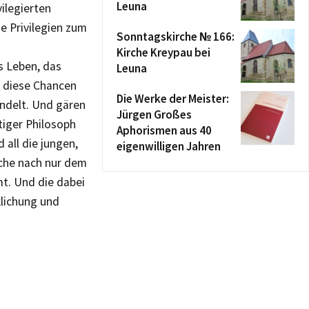
Leuna
vilegierten
e Privilegien zum
Sonntagskirche № 166:
Kirche Kreypau bei
 Leben, das
Leuna
l diese Chancen
Die Werke der Meister:
andelt. Und gären
Jürgen Großes
tiger Philosoph
Aphorismen aus 40
all die jungen,
eigenwilligen Jahren
uche nach nur dem
t. Und die dabei
klichung und