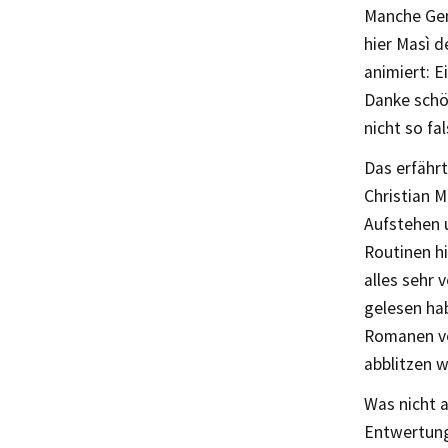
Manche Gen
hier Masì d
animiert: E
Danke schö
nicht so fa
Das erfährt
Christian M
Aufstehen 
Routinen h
alles sehr 
gelesen ha
Romanen vo
abblitzen w
Was nicht 
Entwertung