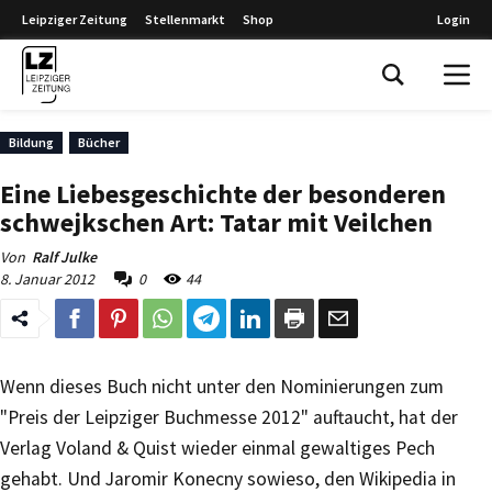
Leipziger Zeitung
Stellenmarkt
Shop
Login
Leipziger Zeitung
Bildung
Bücher
Eine Liebesgeschichte der besonderen
schwejkschen Art: Tatar mit Veilchen
Von
Ralf Julke
8. Januar 2012
0
44
Wenn dieses Buch nicht unter den Nominierungen zum
"Preis der Leipziger Buchmesse 2012" auftaucht, hat der
Verlag Voland & Quist wieder einmal gewaltiges Pech
gehabt. Und Jaromir Konecny sowieso, den Wikipedia in