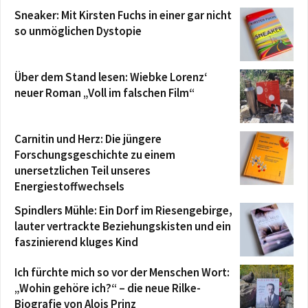
Sneaker: Mit Kirsten Fuchs in einer gar nicht
so unmöglichen Dystopie
Über dem Stand lesen: Wiebke Lorenz‘
neuer Roman „Voll im falschen Film“
Carnitin und Herz: Die jüngere
Forschungsgeschichte zu einem
unersetzlichen Teil unseres
Energiestoffwechsels
Spindlers Mühle: Ein Dorf im Riesengebirge,
lauter vertrackte Beziehungskisten und ein
faszinierend kluges Kind
Ich fürchte mich so vor der Menschen Wort:
„Wohin gehöre ich?“ – die neue Rilke-
Biografie von Alois Prinz