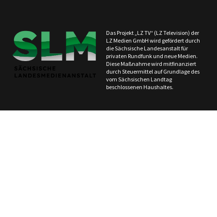
Das Projekt „LZ TV“ (LZ Television) der
LZ Medien GmbH wird gefördert durch
die Sächsische Landesanstalt für
privaten Rundfunk und neue Medien.
Diese Maßnahme wird mitfinanziert
durch Steuermittel auf Grundlage des
vom Sächsischen Landtag
beschlossenen Haushaltes.