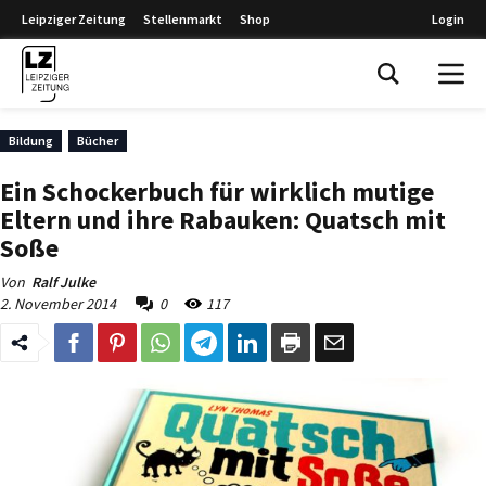
Leipziger Zeitung
Stellenmarkt
Shop
Login
Leipziger Zeitung
Bildung
Bücher
Ein Schockerbuch für wirklich mutige
Eltern und ihre Rabauken: Quatsch mit
Soße
Von
Ralf Julke
2. November 2014
0
117