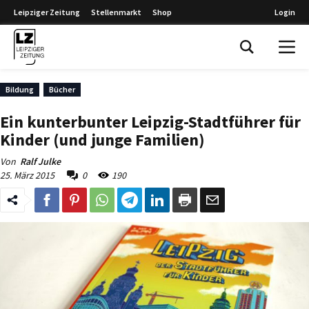
Leipziger Zeitung
Stellenmarkt
Shop
Login
Leipziger Zeitung
Bildung
Bücher
Ein kunterbunter Leipzig-Stadtführer für
Kinder (und junge Familien)
Von
Ralf Julke
25. März 2015
0
190