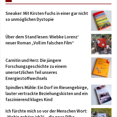
Sneaker: Mit Kirsten Fuchs in einer gar nicht
so unmöglichen Dystopie
Über dem Stand lesen: Wiebke Lorenz‘
neuer Roman „Voll im falschen Film“
Carnitin und Herz: Die jüngere
Forschungsgeschichte zu einem
unersetzlichen Teil unseres
Energiestoffwechsels
Spindlers Mühle: Ein Dorf im Riesengebirge,
lauter vertrackte Beziehungskisten und ein
faszinierend kluges Kind
Ich fürchte mich so vor der Menschen Wort:
„Wohin gehöre ich?“ – die neue Rilke-