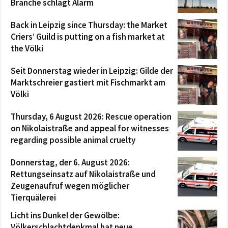
Branche schlägt Alarm
Back in Leipzig since Thursday: the Market
Criers’ Guild is putting on a fish market at
the Völki
Seit Donnerstag wieder in Leipzig: Gilde der
Marktschreier gastiert mit Fischmarkt am
Völki
Thursday, 6 August 2026: Rescue operation
on Nikolaistraße and appeal for witnesses
regarding possible animal cruelty
Donnerstag, der 6. August 2026:
Rettungseinsatz auf Nikolaistraße und
Zeugenaufruf wegen möglicher
Tierquälerei
Licht ins Dunkel der Gewölbe:
Völkerschlachtdenkmal hat neue