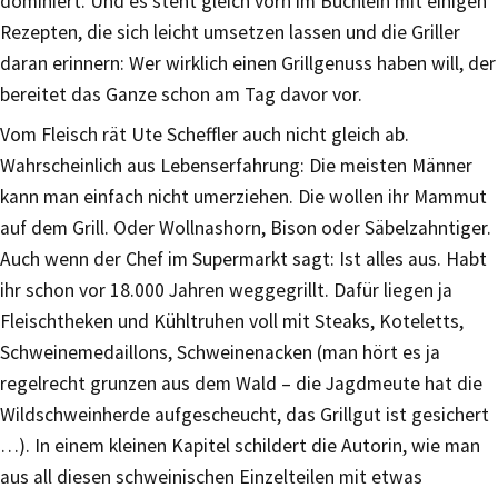
dominiert. Und es steht gleich vorn im Büchlein mit einigen
Rezepten, die sich leicht umsetzen lassen und die Griller
daran erinnern: Wer wirklich einen Grillgenuss haben will, der
bereitet das Ganze schon am Tag davor vor.
Vom Fleisch rät Ute Scheffler auch nicht gleich ab.
Wahrscheinlich aus Lebenserfahrung: Die meisten Männer
kann man einfach nicht umerziehen. Die wollen ihr Mammut
auf dem Grill. Oder Wollnashorn, Bison oder Säbelzahntiger.
Auch wenn der Chef im Supermarkt sagt: Ist alles aus. Habt
ihr schon vor 18.000 Jahren weggegrillt. Dafür liegen ja
Fleischtheken und Kühltruhen voll mit Steaks, Koteletts,
Schweinemedaillons, Schweinenacken (man hört es ja
regelrecht grunzen aus dem Wald – die Jagdmeute hat die
Wildschweinherde aufgescheucht, das Grillgut ist gesichert
…). In einem kleinen Kapitel schildert die Autorin, wie man
aus all diesen schweinischen Einzelteilen mit etwas