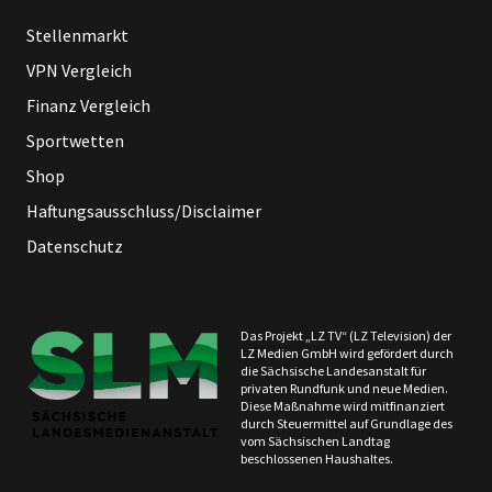
Stellenmarkt
VPN Vergleich
Finanz Vergleich
Sportwetten
Shop
Haftungsausschluss/Disclaimer
Datenschutz
Das Projekt „LZ TV“ (LZ Television) der
LZ Medien GmbH wird gefördert durch
die Sächsische Landesanstalt für
privaten Rundfunk und neue Medien.
Diese Maßnahme wird mitfinanziert
durch Steuermittel auf Grundlage des
vom Sächsischen Landtag
beschlossenen Haushaltes.