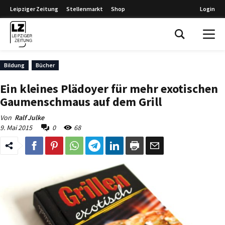
Leipziger Zeitung
Stellenmarkt
Shop
Login
Leipziger Zeitung
Bildung
Bücher
Ein kleines Plädoyer für mehr exotischen
Gaumenschmaus auf dem Grill
Von
Ralf Julke
9. Mai 2015
0
68