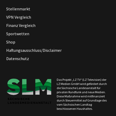
Stellenmarkt
VPN Vergleich
Finanz Vergleich
Sportwetten
Shop
Haftungsausschluss/Disclaimer
Datenschutz
Das Projekt „LZ TV“ (LZ Television) der
LZ Medien GmbH wird gefördert durch
die Sächsische Landesanstalt für
privaten Rundfunk und neue Medien.
Diese Maßnahme wird mitfinanziert
durch Steuermittel auf Grundlage des
vom Sächsischen Landtag
beschlossenen Haushaltes.