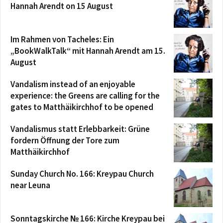
Hannah Arendt on 15 August
Im Rahmen von Tacheles: Ein
„BookWalkTalk“ mit Hannah Arendt am 15.
August
Vandalism instead of an enjoyable
experience: the Greens are calling for the
gates to Matthäikirchhof to be opened
Vandalismus statt Erlebbarkeit: Grüne
fordern Öffnung der Tore zum
Matthäikirchhof
Sunday Church No. 166: Kreypau Church
near Leuna
Sonntagskirche № 166: Kirche Kreypau bei