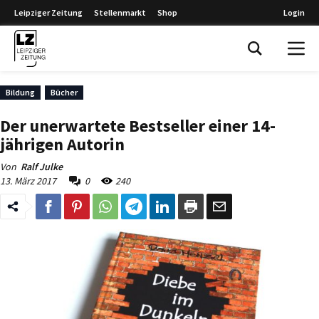
Leipziger Zeitung
Stellenmarkt
Shop
Login
Leipziger Zeitung
Bildung
Bücher
Der unerwartete Bestseller einer 14-
jährigen Autorin
Von
Ralf Julke
13. März 2017
0
240