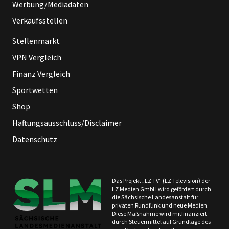
Werbung/Mediadaten
Verkaufsstellen
Stellenmarkt
VPN Vergleich
Finanz Vergleich
Sportwetten
Shop
Haftungsausschluss/Disclaimer
Datenschutz
Das Projekt „LZ TV“ (LZ Television) der
LZ Medien GmbH wird gefördert durch
die Sächsische Landesanstalt für
privaten Rundfunk und neue Medien.
Diese Maßnahme wird mitfinanziert
durch Steuermittel auf Grundlage des