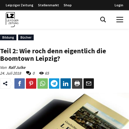
Leipziger Zeitung
Stellenmarkt
Shop
Login
Leipziger Zeitung
Bildung
Bücher
Teil 2: Wie roch denn eigentlich die
Boomtown Leipzig?
Von
Ralf Julke
24. Juli 2018
0
65