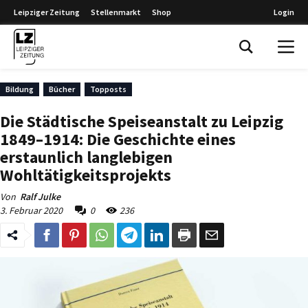
Leipziger Zeitung
Stellenmarkt
Shop
Login
Leipziger Zeitung
Bildung
Bücher
Topposts
Die Städtische Speiseanstalt zu Leipzig
1849–1914: Die Geschichte eines
erstaunlich langlebigen
Wohltätigkeitsprojekts
Von
Ralf Julke
3. Februar 2020
0
236