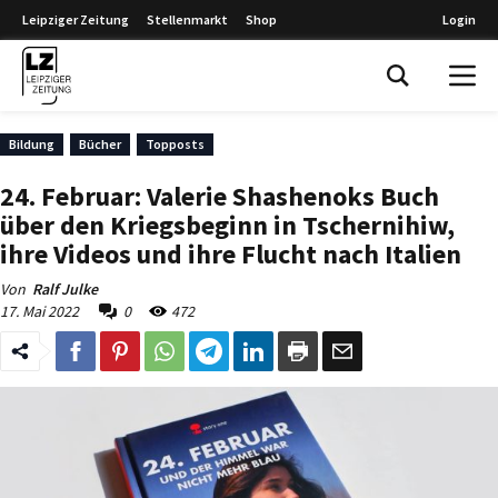
Leipziger Zeitung
Stellenmarkt
Shop
Login
Leipziger Zeitung
Bildung
Bücher
Topposts
24. Februar: Valerie Shashenoks Buch
über den Kriegsbeginn in Tschernihiw,
ihre Videos und ihre Flucht nach Italien
Von
Ralf Julke
17. Mai 2022
0
472