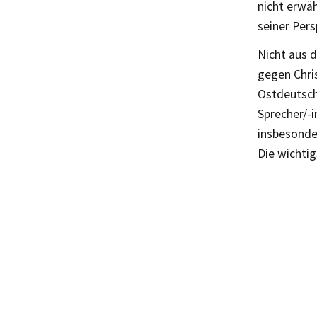
nicht erwäh
seiner Pers
Nicht aus d
gegen Chri
Ostdeutschl
Sprecher/-
insbesonder
Die wichti