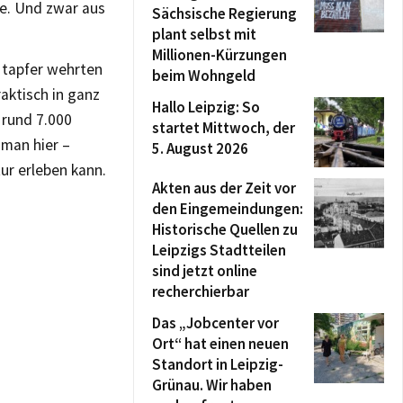
hte. Und zwar aus
Sächsische Regierung
plant selbst mit
Millionen-Kürzungen
e tapfer wehrten
beim Wohngeld
aktisch in ganz
Hallo Leipzig: So
 rund 7.000
startet Mittwoch, der
 man hier –
5. August 2026
ur erleben kann.
Akten aus der Zeit vor
den Eingemeindungen:
Historische Quellen zu
Leipzigs Stadtteilen
sind jetzt online
recherchierbar
Das „Jobcenter vor
Ort“ hat einen neuen
Standort in Leipzig-
Grünau. Wir haben