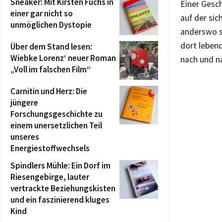
Sneaker: Mit Kirsten Fuchs in
Einer Gesch
einer gar nicht so
auf der sic
unmöglichen Dystopie
anderswo s
dort lebend
Über dem Stand lesen:
Wiebke Lorenz‘ neuer Roman
nach und n
„Voll im falschen Film“
Carnitin und Herz: Die
jüngere
Forschungsgeschichte zu
einem unersetzlichen Teil
unseres
Energiestoffwechsels
Spindlers Mühle: Ein Dorf im
Riesengebirge, lauter
vertrackte Beziehungskisten
und ein faszinierend kluges
Kind