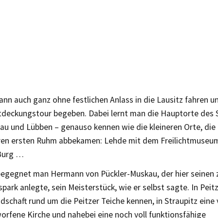
nn auch ganz ohne festlichen Anlass in die Lausitz fahren u
tdeckungstour begeben. Dabei lernt man die Hauptorte des 
u und Lübben – genauso kennen wie die kleineren Orte, die t
ren ersten Ruhm abbekamen: Lehde mit dem Freilichtmuseum
Burg …
 begegnet man Hermann von Pückler-Muskau, der hier seinen
park anlegte, sein Meisterstück, wie er selbst sagte. In Peit
dschaft rund um die Peitzer Teiche kennen, in Straupitz eine 
orfene Kirche und nahebei eine noch voll funktionsfähige