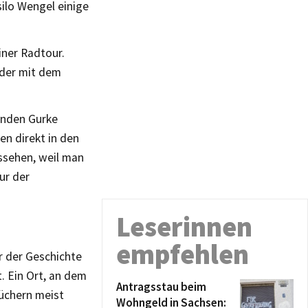
ilo Wengel einige
iner Radtour.
oder mit dem
lnden Gurke
n direkt in den
ssehen, weil man
ur der
Leserinnen
empfehlen
r der Geschichte
. Ein Ort, an dem
Antragsstau beim
büchern meist
Wohngeld in Sachsen: