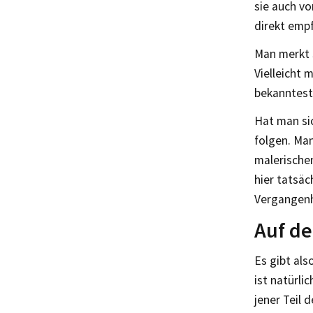
sie auch vo
direkt empf
Man merkt s
Vielleicht
bekanntest
Hat man si
folgen. Ma
malerische
hier tatsäc
Vergangenh
Auf de
Es gibt al
ist natürli
jener Teil 