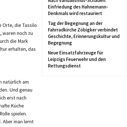
Nach Vandalismus-Schaden:
Einfriedung des Hahnemann-
Denkmals wird restauriert
Tag der Begegnung an der
 Orte, die Tassilo
Fahrradkirche Zöbigker verbindet
, waren noch zu
Geschichte, Erinnerungskultur und
urch die Mark
Begegnung
ltur erhalten, das
Neue Einsatzfahrzeuge für
Leipzigs Feuerwehr und den
Rettungsdienst
h natürlich am
nden. Und genau
ich erst nach
zhafte Küche
olle spielen.
. Aber man lernt