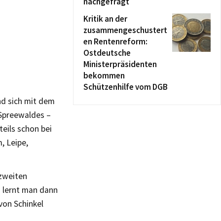
nachgefragt
Kritik an der
zusammengeschustert
en Rentenreform:
Ostdeutsche
Ministerpräsidenten
bekommen
Schützenhilfe vom DGB
nd sich mit dem
Spreewaldes –
eils schon bei
, Leipe,
 zweiten
z lernt man dann
von Schinkel