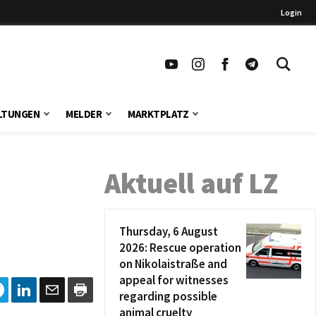
Login
LTUNGEN
MELDER
MARKTPLATZ
Aktuell auf LZ
Thursday, 6 August
2026: Rescue operation
on Nikolaistraße and
appeal for witnesses
regarding possible
animal cruelty