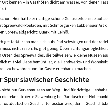
r Ort kennen – in Gasthöfen dicht am Wasser, von denen Tass
ielt.
chon: Hier hatte er richtige schöne Genusserlebnisse auf se
 mit Spreewald-Rouladen, mit Schmorgurken Lübbenauer Art 
en Spreewaldgericht: Quark mit Leinöl.
ch gestärkt, kann man sich aufs Rad schwingen und der rade
n muss nicht rasen. Es gibt genug Übernachtungsmöglichkeite
n Orten des Spreewaldes, die teilweise wie kleine Museen au
hlich mit viel Liebe bemüht ist, die Handwerks- und Wohnkult
eit zu bewahren und für Gäste erlebbar zu machen.
r Spur slawischer Geschichte
so nicht nur Gurkenmuseen am Weg. Und für richtige Liebhabe
ch die rekonstruierte Slawenburg bei Raddusch der Höhepunkt
der ostdeutschen Geschichte fassbar wird, der in Geschichts