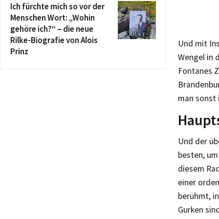
Ich fürchte mich so vor der
Menschen Wort: „Wohin
gehöre ich?“ – die neue
Rilke-Biografie von Alois
Und mit Ins
Prinz
Wengel in 
Fontanes Z
Brandenburg
man sonst 
Haupts
Und der üb
besten, um
diesem Radw
einer orden
berühmt, in
Gurken sin