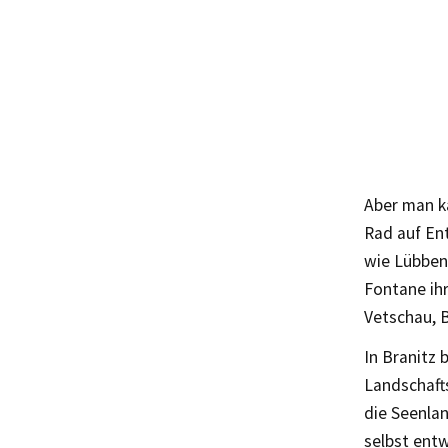
Aber man ka
Rad auf En
wie Lübbena
Fontane ih
Vetschau, 
In Branitz
Landschafts
die Seenlan
selbst entw