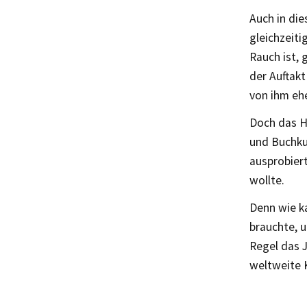
Auch in die
gleichzeit
Rauch ist, 
der Auftakt
von ihm ehe
Doch das H
und Buchkun
ausprobiert
wollte.
Denn wie k
brauchte, u
Regel das J
weltweite 