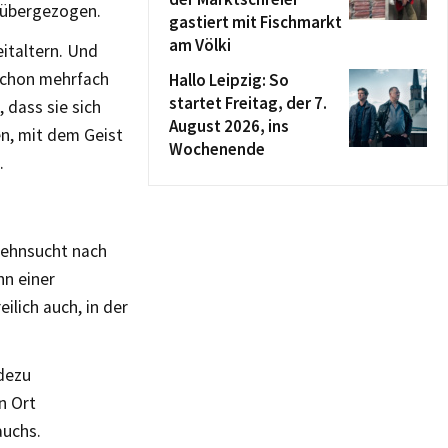
erübergezogen.
gastiert mit Fischmarkt
am Völki
eitaltern. Und
 schon mehrfach
Hallo Leipzig: So
startet Freitag, der 7.
 dass sie sich
August 2026, ins
en, mit dem Geist
Wochenende
.
 Sehnsucht nach
hn einer
ilich auch, in der
adezu
n Ort
auchs.