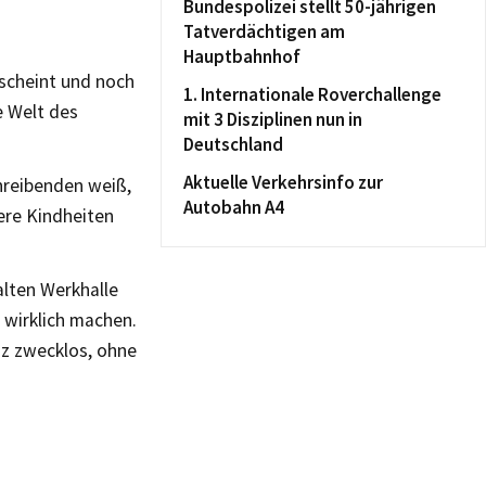
Bundespolizei stellt 50-jährigen
Tatverdächtigen am
Hauptbahnhof
 scheint und noch
1. Internationale Roverchallenge
e Welt des
mit 3 Disziplinen nun in
Deutschland
Aktuelle Verkehrsinfo zur
chreibenden weiß,
Autobahn A4
ere Kindheiten
alten Werkhalle
t wirklich machen.
anz zwecklos, ohne