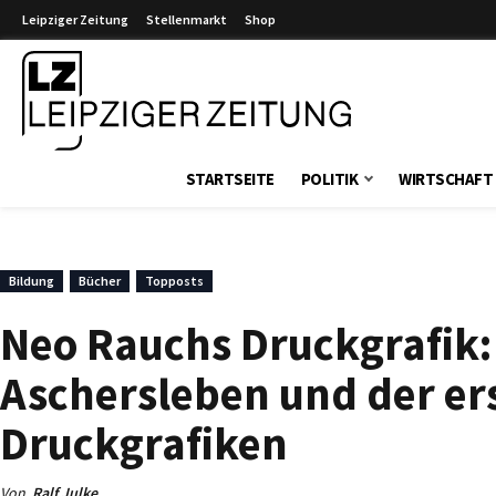
Leipziger Zeitung
Stellenmarkt
Shop
Leipziger Zeitung
STARTSEITE
POLITIK
WIRTSCHAFT
Bildung
Bücher
Topposts
Neo Rauchs Druckgrafik:
Aschersleben und der ers
Druckgrafiken
Von
Ralf Julke