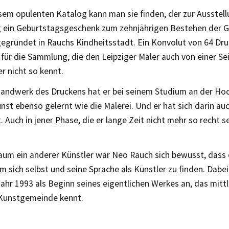
sem opulenten Katalog kann man sie finden, der zur Ausstell
ig ein Geburtstagsgeschenk zum zehnjährigen Bestehen der G
gegründet in Rauchs Kindheitsstadt. Ein Konvolut von 64 Dr
 für die Sammlung, die den Leipziger Maler auch von einer Se
r nicht so kennt.
andwerk des Druckens hat er bei seinem Studium an der Hoch
st ebenso gelernt wie die Malerei. Und er hat sich darin au
. Auch in jener Phase, die er lange Zeit nicht mehr so recht 
aum ein anderer Künstler war Neo Rauch sich bewusst, dass e
m sich selbst und seine Sprache als Künstler zu finden. Dabei 
ahr 1993 als Beginn seines eigentlichen Werkes an, das mittl
Kunstgemeinde kennt.