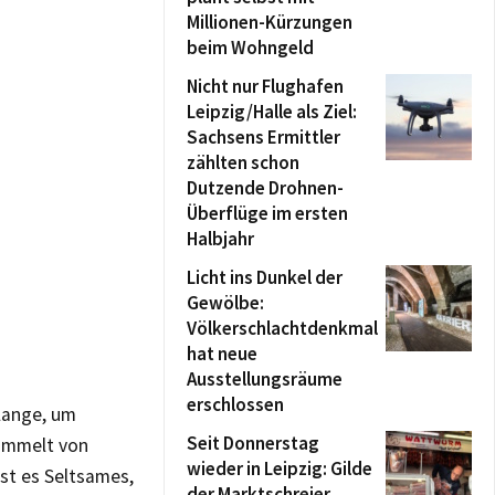
Millionen-Kürzungen
beim Wohngeld
Nicht nur Flughafen
Leipzig/Halle als Ziel:
Sachsens Ermittler
zählten schon
Dutzende Drohnen-
Überflüge im ersten
Halbjahr
Licht ins Dunkel der
Gewölbe:
Völkerschlachtdenkmal
hat neue
Ausstellungsräume
erschlossen
 lange, um
Seit Donnerstag
wimmelt von
wieder in Leipzig: Gilde
ist es Seltsames,
der Marktschreier