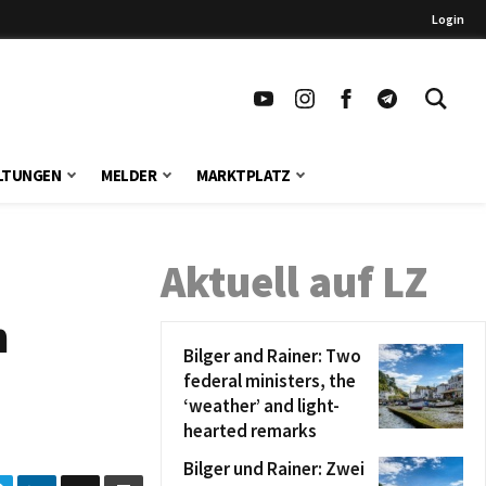
Login
LTUNGEN
MELDER
MARKTPLATZ
Aktuell auf LZ
n
Bilger and Rainer: Two
federal ministers, the
‘weather’ and light-
hearted remarks
Bilger und Rainer: Zwei