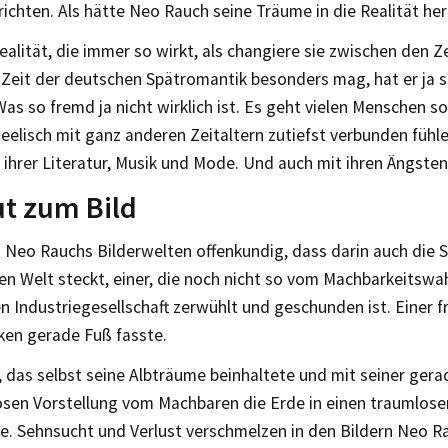
richten. Als hätte Neo Rauch seine Träume in die Realität h
ealität, die immer so wirkt, als changiere sie zwischen den Z
e Zeit der deutschen Spätromantik besonders mag, hat er ja
as so fremd ja nicht wirklich ist. Es geht vielen Menschen so,
seelisch mit ganz anderen Zeitaltern zutiefst verbunden fühl
, ihrer Literatur, Musik und Mode. Und auch mit ihren Ängsten
t zum Bild
in Neo Rauchs Bilderwelten offenkundig, dass darin auch die
ren Welt steckt, einer, die noch nicht so vom Machbarkeitswa
n Industriegesellschaft zerwühlt und geschunden ist. Einer fre
ken gerade Fuß fasste.
 das selbst seine Albträume beinhaltete und mit seiner ger
osen Vorstellung vom Machbaren die Erde in einen traumlose
e. Sehnsucht und Verlust verschmelzen in den Bildern Neo R