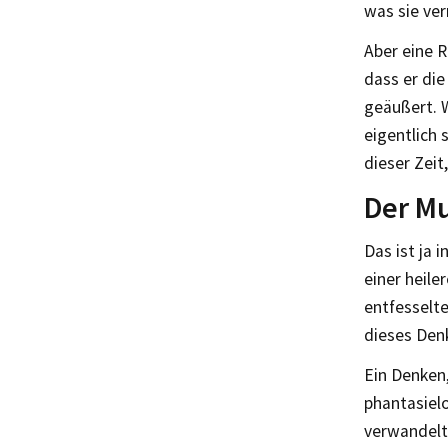
was sie ver
Aber eine R
dass er di
geäußert. W
eigentlich 
dieser Zeit
Der Mu
Das ist ja 
einer heile
entfesselte
dieses Den
Ein Denken,
phantasiel
verwandelt