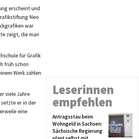
ung erscheint und
rafikstiftung Neo
uckgrafiken war
ite zeigt, die man
schule für Grafik
ch früh schon
seinem Werk zählen
Leserinnen
r viele Jahre
empfehlen
setzte er in der
erweile eine
Antragsstau beim
Wohngeld in Sachsen:
Sächsische Regierung
plant selbst mit