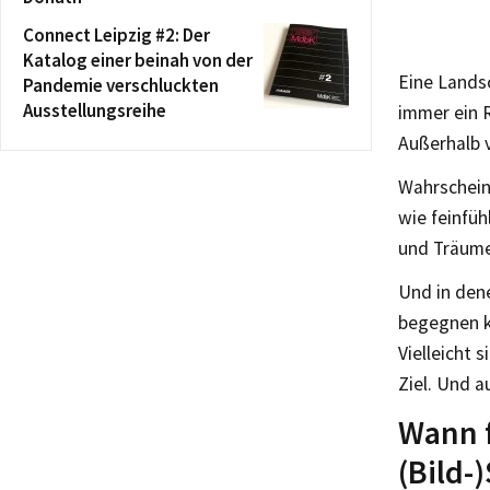
Connect Leipzig #2: Der
Katalog einer beinah von der
Eine Landsc
Pandemie verschluckten
Ausstellungsreihe
immer ein R
Außerhalb v
Wahrscheinl
wie feinfü
und Träume 
Und in dene
begegnen ka
Vielleicht 
Ziel. Und a
Wann f
(Bild-