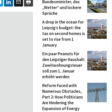
Bundesminister, das
„Wetter“ und lockere
Sprüche
A drop in the ocean for
Leipzig’s budget: the
tax on second homes is
set to rise from 1
January
Ein paar Peanuts für
den Leipziger Haushalt:
Zweitwohnungsteuer
soll zum 1. Januar
erhöht werden
Reform Faced with
Numerous Obstacles,
Part 2: How Politicians
Are Hindering the
Expansion of Energy