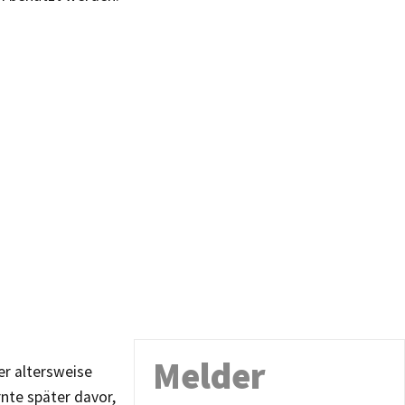
Melder
er altersweise
nte später davor,