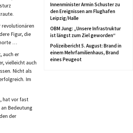
Innenminister Armin Schuster zu
sturz
den Ereignissen am Flughafen
traute.
Leipzig/Halle
r revolutionären
OBM Jung: „Unsere Infrastruktur
ere Figur, die
ist längst zum Ziel geworden“
umorte …
Polizeibericht 5. August: Brand in
einem Mehrfamilienhaus, Brand
, auch er
eines Peugeot
, vielleicht auch
ssen. Nicht als
erfolgreich. Im
, hat vor fast
s an Bedeutung
nden der