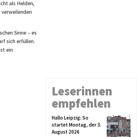
icht als Helden,
s verweilenden
ischen Sinne – es
f sich erfüllen.
st ein
Leserinnen
empfehlen
Hallo Leipzig: So
startet Montag, der 3.
August 2026