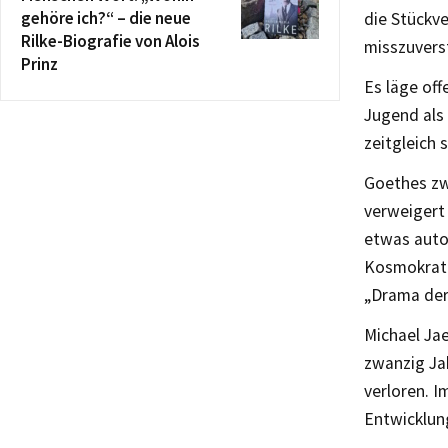
gehöre ich?“ – die neue
die Stückv
Rilke-Biografie von Alois
misszuverst
Prinz
Es läge off
Jugend als 
zeitgleich 
Goethes zwe
verweigert 
etwas autob
Kosmokrator
„Drama der
Michael Jae
zwanzig Ja
verloren. I
Entwicklun