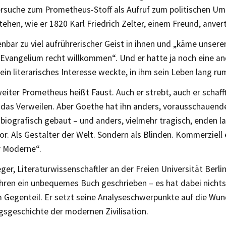
ersuche zum Prometheus-Stoff als Aufruf zum politischen Um
ehen, wie er 1820 Karl Friedrich Zelter, einem Freund, anver
enbar zu viel aufrührerischer Geist in ihnen und „käme unsere
Evangelium recht willkommen“. Und er hatte ja noch eine and
sein literarisches Interesse weckte, in ihm sein Leben lang r
iter Prometheus heißt Faust. Auch er strebt, auch er schafft
das Verweilen. Aber Goethe hat ihn anders, vorausschauender
iografisch gebaut – und anders, vielmehr tragisch, enden la
. Als Gestalter der Welt. Sondern als Blinden. Kommerziell 
 Moderne“.
ger, Literaturwissenschaftler an der Freien Universität Berlin
hren ein unbequemes Buch geschrieben – es hat dabei nicht
m Gegenteil. Er setzt seine Analyseschwerpunkte auf die Wu
gsgeschichte der modernen Zivilisation.