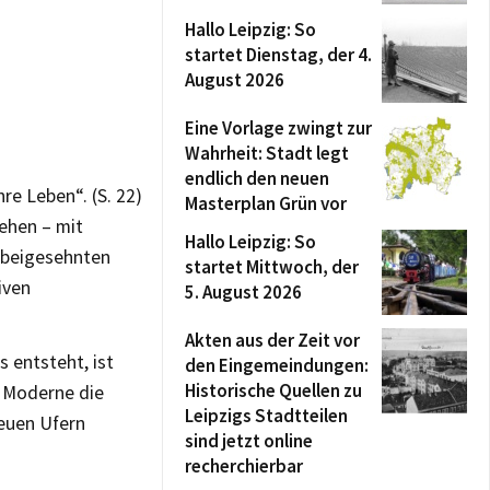
Hallo Leipzig: So
startet Dienstag, der 4.
August 2026
Eine Vorlage zwingt zur
Wahrheit: Stadt legt
endlich den neuen
re Leben“. (S. 22)
Masterplan Grün vor
hehen – mit
Hallo Leipzig: So
erbeigesehnten
startet Mittwoch, der
iven
5. August 2026
Akten aus der Zeit vor
s entsteht, ist
den Eingemeindungen:
Historische Quellen zu
r Moderne die
Leipzigs Stadtteilen
euen Ufern
sind jetzt online
recherchierbar