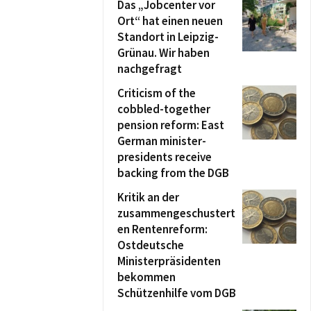
Das „Jobcenter vor
Ort“ hat einen neuen
Standort in Leipzig-
Grünau. Wir haben
nachgefragt
Criticism of the
cobbled-together
pension reform: East
German minister-
presidents receive
backing from the DGB
Kritik an der
zusammengeschustert
en Rentenreform:
Ostdeutsche
Ministerpräsidenten
bekommen
Schützenhilfe vom DGB