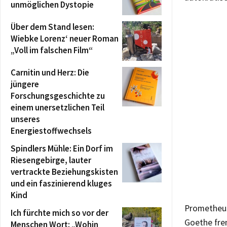
unmöglichen Dystopie
Über dem Stand lesen:
Wiebke Lorenz‘ neuer Roman
„Voll im falschen Film“
Carnitin und Herz: Die
jüngere
Forschungsgeschichte zu
einem unersetzlichen Teil
unseres
Energiestoffwechsels
Spindlers Mühle: Ein Dorf im
Riesengebirge, lauter
vertrackte Beziehungskisten
und ein faszinierend kluges
Kind
Prometheus
Ich fürchte mich so vor der
Goethe fre
Menschen Wort: „Wohin