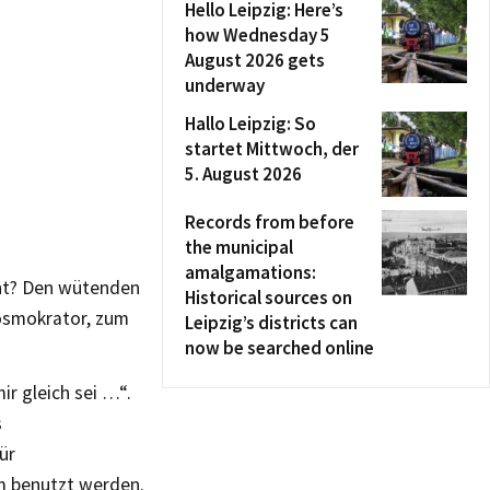
Hello Leipzig: Here’s
how Wednesday 5
August 2026 gets
underway
Hallo Leipzig: So
startet Mittwoch, der
5. August 2026
Records from before
the municipal
amalgamations:
rnt? Den wütenden
Historical sources on
Kosmokrator, zum
Leipzig’s districts can
now be searched online
ir gleich sei …“.
s
ür
em benutzt werden.