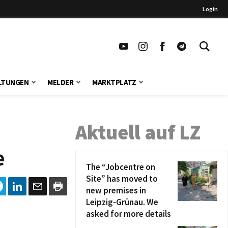
Login
LTUNGEN
MELDER
MARKTPLATZ
Aktuell auf LZ
e
The “Jobcentre on
Site” has moved to
new premises in
Leipzig-Grünau. We
asked for more details