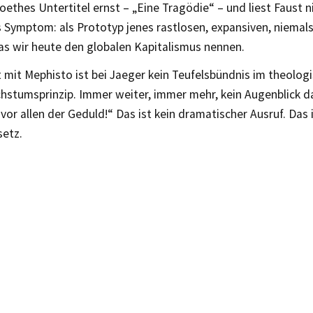
ethes Untertitel ernst – „Eine Tragödie“ – und liest Faust n
s Symptom: als Prototyp jenes rastlosen, expansiven, niemal
as wir heute den globalen Kapitalismus nennen.
 mit Mephisto ist bei Jaeger kein Teufelsbündnis im theolog
hstumsprinzip. Immer weiter, immer mehr, kein Augenblick dar
vor allen der Geduld!“ Das ist kein dramatischer Ausruf. Das i
setz.