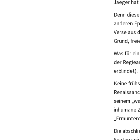
Jaeger hat 
Denn diesel
anderen Epo
Verse aus d
Grund, frei
Was für ei
der Regiea
erblindet).
Keine frühs
Renaissanc
seinem „wa
inhumane Zü
„Ermuntere 
Die abschli
Spaten sein