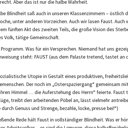
recht. Aber das ist nur die halbe Wahrheit.
be Blindheit saß auch in unseren Klassenzimmern – östlich de
che, unter anderen Vorzeichen. Auch wir lasen Faust. Auch 
em fünften Akt des zweiten Teils, die große Vision des Sterb
es Volk, tätige Gemeinschaft.
n Programm. Was für ein Versprechen. Niemand hat uns gezeig
nweisung steht: FAUST (aus dem Palaste tretend, tastet an 
ozialistische Utopie in Gestalt eines produktiven, freiheitsl
emenschen. Der noch im „Osterspaziergang“ gemeinsam mit
hren Himmel … die Auferstehung des Herrn“ feierte. Faust t
ge, treibt den arbeitenden Pöbel an, lässt vielmehr antreibe
durch Genuss und Strenge, bezahle, locke, presse bei!“)
eßende Rede hält Faust in vollständiger Blindheit. Was er hört
es Arbeitsvolkes – es sind die Lemuren, diese halbaffenähnl