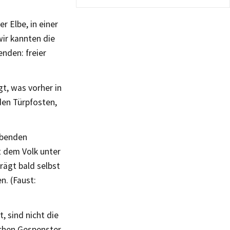
r Elbe, in einer
wir kannten die
enden: freier
t, was vorher in
den Türpfosten,
iebenden
 dem Volk unter
rägt bald selbst
n. (Faust:
, sind nicht die
ichen Gespenster,