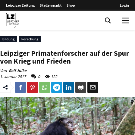
Leipziger Zeitung
Stellenmarkt
Shop
Login
Leipziger Zeitung
Bildung
Forschung
Leipziger Primatenforscher auf der Spur
von Krieg und Frieden
Von
Ralf Julke
1. Januar 2017
0
122