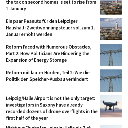
the tax on second homes is set to rise from
1 January
Ein paar Peanuts für den Leipziger
Haushalt: Zweitwohnungsteuer soll zum 1.
Januar erhöht werden
Reform Faced with Numerous Obstacles,
Part 2: How Politicians Are Hindering the
Expansion of Energy Storage
Reform mit lauter Hürden, Teil 2: Wie die
Politik den Speicher-Ausbau verhindert
Leipzig/Halle Airport is not the only target:
investigators in Saxony have already
recorded dozens of drone overflights in the
first half of the year
Nicht nur Flughafen Leipzig/Halle als Ziel: