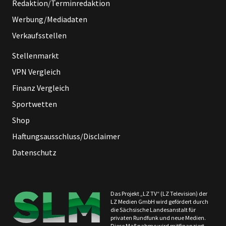
Redaktion/Terminredaktion
Werbung/Mediadaten
Verkaufsstellen
Stellenmarkt
VPN Vergleich
Finanz Vergleich
Sportwetten
Shop
Haftungsausschluss/Disclaimer
Datenschutz
Das Projekt „LZ TV“ (LZ Television) der
LZ Medien GmbH wird gefördert durch
die Sächsische Landesanstalt für
privaten Rundfunk und neue Medien.
Diese Maßnahme wird mitfinanziert