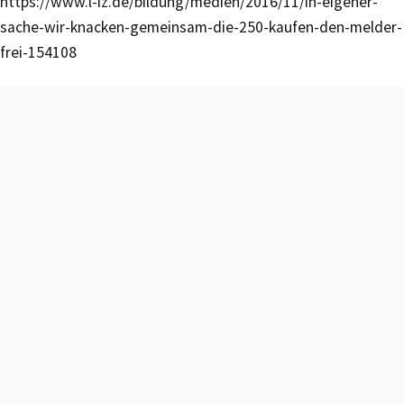
https://www.l-iz.de/bildung/medien/2016/11/in-eigener-
sache-wir-knacken-gemeinsam-die-250-kaufen-den-melder-
frei-154108