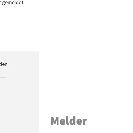
t gemeldet.
den.
Melder