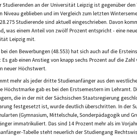
r Studierenden an der Universität Leipzig ist gegenüber den
n Niveau geblieben und im Vergleich zum letzten Wintersemes
 28.275 Studierende sind aktuell eingeschrieben. Davon kom
, was einem Anteil von zwölf Prozent entspricht - eine neue
ität Leipzig mit.
 bei den Bewerbungen (48.553) hat sich auch auf die Erstein
 Es gab einen Anstieg von knapp sechs Prozent auf die Zahl v
in neuer Höchstwert.
mmt mehr als jeder dritte Studienanfänger aus den westlich
re Höchstmarke gab es bei den Erstsemestern im Lehramt. D
ngern, die in der mit der Sächsischen Staatsregierung gesch
arung festgesetzt ist, wurde deutlich überschritten. In der
chularten (Gymnasium, Mittelschule, Sonderpädagogik und Gr
nger immatrikuliert. Das sind 14 Prozent mehr als im Vorjahr
nanfänger-Tabelle steht neuerlich der Studiengang Rechtswis