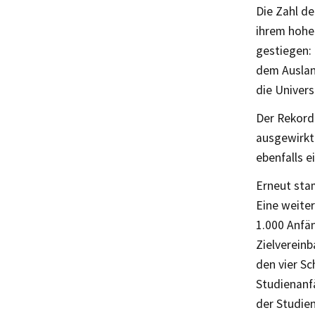
Die Zahl de
ihrem hohe
gestiegen:
dem Ausland
die Univers
Der Rekord
ausgewirkt:
ebenfalls e
Erneut sta
Eine weite
1.000 Anfä
Zielvereinb
den vier S
Studienanfä
der Studie