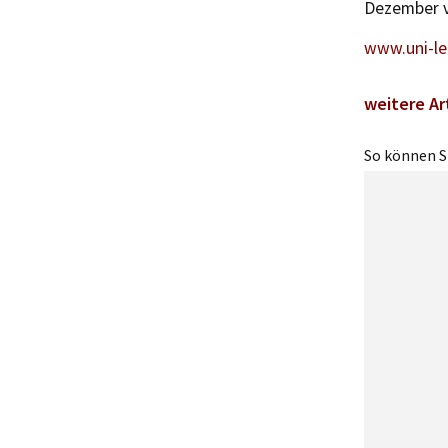
Dezember v
www.uni-le
weitere Ar
So können Si