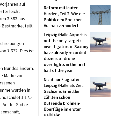
 Vorjahren auf
Reform mit lauter
ter leicht
Hürden, Teil 2: Wie die
men 3.383 aus
Politik den Speicher-
Ausbau verhindert
 Bestmarke, teilt
Leipzig/Halle Airport is
not the only target:
schreibungen
investigators in Saxony
on 7.672. Dies ist
have already recorded
dozens of drone
overflights in the first
en Bundesländern.
half of the year
ie Marke von
Nicht nur Flughafen
lossenen
Leipzig/Halle als Ziel:
 Summe wurden in
Sachsens Ermittler
undschule) 1.175
zählten schon
Dutzende Drohnen-
. An der Spitze
Überflüge im ersten
senschaft,
Halbjahr