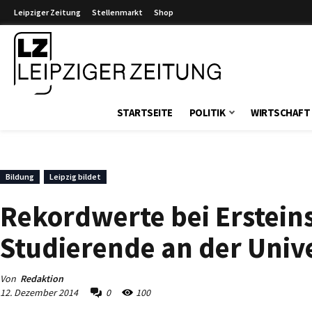
Leipziger Zeitung
Stellenmarkt
Shop
Leipziger Zeitung
STARTSEITE
POLITIK
WIRTSCHAFT
Bildung
Leipzig bildet
Rekordwerte bei Erstein
Studierende an der Unive
Von
Redaktion
12. Dezember 2014
0
100