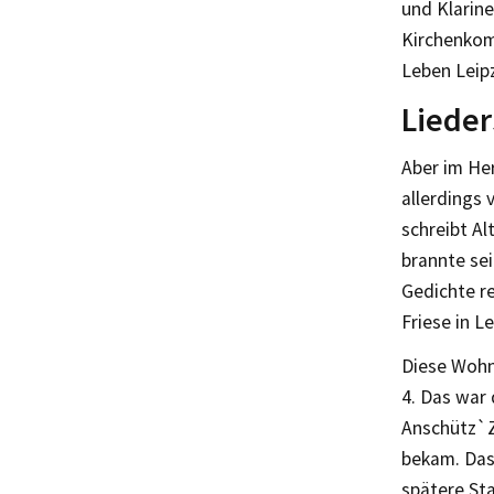
und Klarine
Kirchenkom
Leben Leipz
Lieder
Aber im He
allerdings
schreibt Al
brannte se
Gedichte re
Friese in L
Diese Wohn
4. Das war
Anschütz`Z
bekam. Das
spätere St