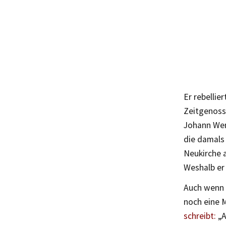
Er rebellie
Zeitgenosse
Johann Wen
die damals 
Neukirche a
Weshalb er 
Auch wenn e
noch eine 
schreibt:
„A