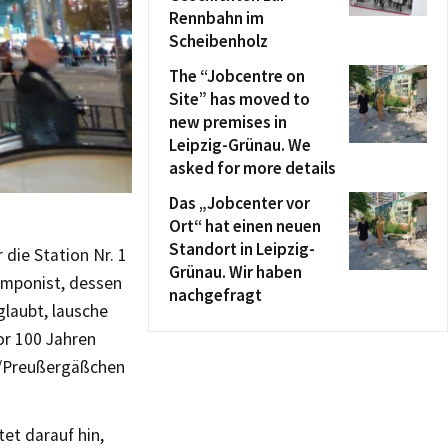
Rennbahn im
Scheibenholz
The “Jobcentre on
Site” has moved to
new premises in
Leipzig-Grünau. We
asked for more details
Das „Jobcenter vor
Ort“ hat einen neuen
Standort in Leipzig-
 die Station Nr. 1
Grünau. Wir haben
Komponist, dessen
nachgefragt
glaubt, lausche
or 100 Jahren
e/Preußergäßchen
et darauf hin,