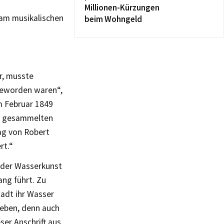
Millionen-Kürzungen
am musikalischen
beim Wohngeld
r, musste
 geworden waren“,
Im Februar 1849
rn gesammelten
lag von Robert
rt.“
 der Wasserkunst
ng führt. Zu
adt ihr Wasser
ieben, denn auch
er Anschrift aus.