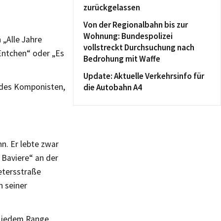
zurückgelassen
Von der Regionalbahn bis zur
Wohnung: Bundespolizei
 „Alle Jahre
vollstreckt Durchsuchung nach
Entchen“ oder „Es
Bedrohung mit Waffe
Update: Aktuelle Verkehrsinfo für
n des Komponisten,
die Autobahn A4
n. Er lebte zwar
 Baviere“ an der
etersstraße
n seiner
n jedem Range