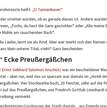
erühmteste heißt:
„O Tannenbaum“.
er streiten würden, ob es gerade dieses ist. Andere würden
nnen, „Fuchs, du hast die Gans gestohlen“ oder „Alle meine 
ie Mühle am rauschenden Bach“.
ie Lieder, lernt sie als Kind. Aber wer merkt sich den Name
anz klein unterm Titel, steht? Ganz bescheiden.
g“ Ecke Preußergäßchen
r
Ernst Gebhard Salomon Anschütz
war ein bescheidener Man
tel – aber nur, weil das so sparsam war damals im „Hotel de
ergäßchen. Vier Stockwerke hoch, 20 Fenster, zehn auf die P
n auf das Preußergäßchen, wie Friedrich Gottlob Leonhardi i
reibung vermerkt.
berühmtesten Gasthäuser der Stadt damals, „wo Fremde vo