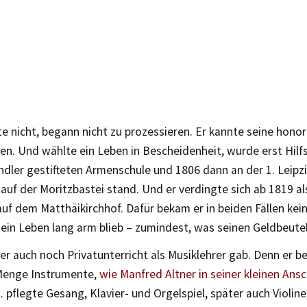
rte nicht, begann nicht zu prozessieren. Er kannte seine hono
n. Und wählte ein Leben in Bescheidenheit, wurde erst Hilfs
dler gestifteten Armenschule und 1806 dann an der 1. Leipzi
auf der Moritzbastei stand. Und er verdingte sich ab 1819 al
uf dem Matthäikirchhof. Dafür bekam er in beiden Fällen kei
ein Leben lang arm blieb – zumindest, was seinen Geldbeutel
r auch noch Privatunterricht als Musiklehrer gab. Denn er b
Menge Instrumente,
wie Manfred Altner in seiner kleinen Ans
. pflegte Gesang, Klavier- und Orgelspiel, später auch Violine,