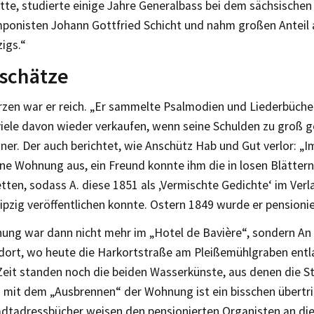
tte, studierte einige Jahre Generalbass bei dem sächsischen
ponisten Johann Gottfried Schicht und nahm großen Anteil 
igs.“
schätze
rzen war er reich. „Er sammelte Psalmodien und Liederbüche
 viele davon wieder verkaufen, wenn seine Schulden zu groß
tner. Der auch berichtet, wie Anschütz Hab und Gut verlor: „
ine Wohnung aus, ein Freund konnte ihm die in losen Blätte
tten, sodass A. diese 1851 als ‚Vermischte Gedichte‘ im Ver
eipzig veröffentlichen konnte. Ostern 1849 wurde er pensionie
ung war dann nicht mehr im „Hotel de Bavière“, sondern An
 dort, wo heute die Harkortstraße am Pleißemühlgraben entla
eit standen noch die beiden Wasserkünste, aus denen die St
 mit dem „Ausbrennen“ der Wohnung ist ein bisschen übertr
adtadressbücher weisen den pensionierten Organisten an dies