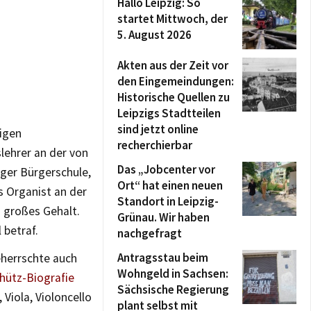
Hallo Leipzig: So
startet Mittwoch, der
5. August 2026
Akten aus der Zeit vor
den Eingemeindungen:
Historische Quellen zu
Leipzigs Stadtteilen
sind jetzt online
rigen
recherchierbar
lehrer an der von
Das „Jobcenter vor
ger Bürgerschule,
Ort“ hat einen neuen
s Organist an der
Standort in Leipzig-
n großes Gehalt.
Grünau. Wir haben
 betraf.
nachgefragt
Antragsstau beim
eherrschte auch
Wohngeld in Sachsen:
chütz-Biografie
Sächsische Regierung
 Viola, Violoncello
plant selbst mit