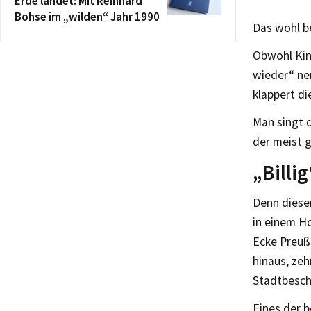
Erde landet: Mit Reinhard
Bohse im „wilden“ Jahr 1990
Das wohl b
Obwohl Kind
wieder“ ne
klappert d
Man singt d
der meist g
„Billi
Denn diese
in einem Ho
Ecke Preuß
hinaus, zeh
Stadtbesch
Eines der 