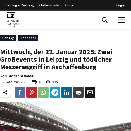
Leipziger Zeitung
Stellenmarkt
Shop
Login
Leipziger Zeitung
Der Tag
Topposts
Mittwoch, der 22. Januar 2025: Zwei
Großevents in Leipzig und tödlicher
Messerangriff in Aschaffenburg
Von
Antonia Weber
22. Januar 2025
0
996