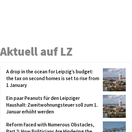
Aktuell auf LZ
A drop in the ocean for Leipzig’s budget:
the tax on second homes is set to rise from
1 January
Ein paar Peanuts für den Leipziger
Haushalt: Zweitwohnungsteuer soll zum 1.
Januar erhöht werden
Reform Faced with Numerous Obstacles,
Part 2: How Politicians Are Hindering the