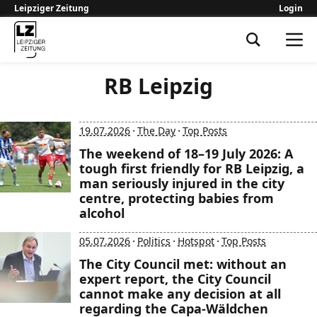
Leipziger Zeitung
Login
Leipziger Zeitung
RB Leipzig
·
·
19.07.2026
The Day
Top Posts
The weekend of 18–19 July 2026: A
tough first friendly for RB Leipzig, a
man seriously injured in the city
centre, protecting babies from
alcohol
·
·
·
05.07.2026
Politics
Hotspot
Top Posts
The City Council met: without an
expert report, the City Council
cannot make any decision at all
regarding the Capa-Wäldchen