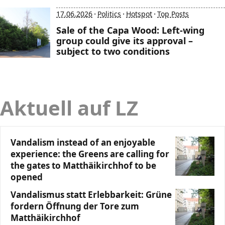
·
·
·
17.06.2026
Politics
Hotspot
Top Posts
Sale of the Capa Wood: Left-wing
group could give its approval –
subject to two conditions
Aktuell auf LZ
Vandalism instead of an enjoyable
experience: the Greens are calling for
the gates to Matthäikirchhof to be
opened
Vandalismus statt Erlebbarkeit: Grüne
fordern Öffnung der Tore zum
Matthäikirchhof