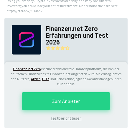
losing your money. Crypto investments are risky and may not suit retail
investors; you could lose your entire investment. Understand the risks here
https://etoro.tw/3PI44nZ
Finanzen.net Zero
Erfahrungen und Test
2026
Finanzen.net Zero
ist eine provisionsfreie Handelsplattform, die von der
deutschen Finanzwebsite Finanzen.net angeboten wird. Sie ermöglicht es
den Nutzern,
Aktien
,
ETFs
und Fonds ohne jegliche Kommissionsgebühren
zu handeln.
Zum Anbieter
Testbericht lesen