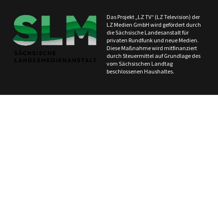
Das Projekt „LZ TV“ (LZ Television) der
LZ Medien GmbH wird gefördert durch
die Sächsische Landesanstalt für
privaten Rundfunk und neue Medien.
Diese Maßnahme wird mitfinanziert
durch Steuermittel auf Grundlage des
vom Sächsischen Landtag
beschlossenen Haushaltes.