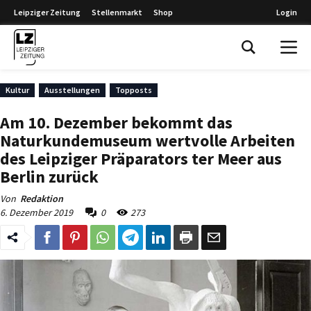
Leipziger Zeitung
Stellenmarkt
Shop
Login
Leipziger Zeitung
Kultur
Ausstellungen
Topposts
Am 10. Dezember bekommt das
Naturkundemuseum wertvolle Arbeiten
des Leipziger Präparators ter Meer aus
Berlin zurück
Von
Redaktion
6. Dezember 2019
0
273