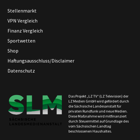
Stellenmarkt
VPN Vergleich
Finanz Vergleich
Sportwetten
Shop
Haftungsausschluss/Disclaimer
Datenschutz
Das Projekt „LZ TV“ (LZ Television) der
LZ Medien GmbH wird gefördert durch
die Sächsische Landesanstalt für
privaten Rundfunk und neue Medien.
Diese Maßnahme wird mitfinanziert
durch Steuermittel auf Grundlage des
vom Sächsischen Landtag
beschlossenen Haushaltes.