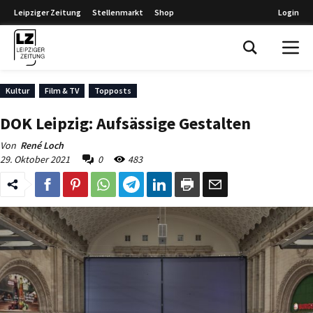
Leipziger Zeitung
Stellenmarkt
Shop
Login
Leipziger Zeitung
Kultur
Film & TV
Topposts
DOK Leipzig: Aufsässige Gestalten
Von
René Loch
29. Oktober 2021
0
483