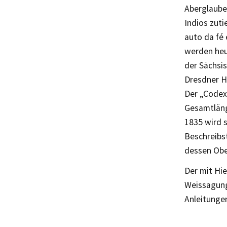
Aberglauben
Indios zut
auto da fé 
werden heu
der Sächsi
Dresdner Ha
Der „Codex
Gesamtlänge
1835 wird s
Beschreibst
dessen Obe
Der mit Hi
Weissagung
Anleitunge