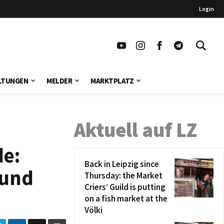
Login
LTUNGEN
MELDER
MARKTPLATZ
Aktuell auf LZ
de:
Back in Leipzig since
 und
Thursday: the Market
Criers’ Guild is putting
on a fish market at the
Völki