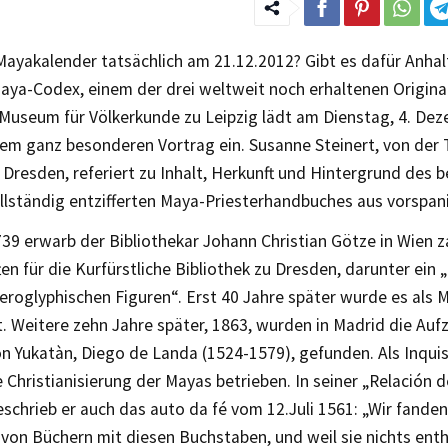
Mayakalender tatsächlich am 21.12.2012? Gibt es dafür Anha
aya-Codex, einem der drei weltweit noch erhaltenen Origina
 Museum für Völkerkunde zu Leipzig lädt am Dienstag, 4. De
sem ganz besonderen Vortrag ein. Susanne Steinert, von der
 Dresden, referiert zu Inhalt, Herkunft und Hintergrund des 
llständig entzifferten Maya-Priesterhandbuches aus vorspani
39 erwarb der Bibliothekar Johann Christian Götze in Wien z
en für die Kurfürstliche Bibliothek zu Dresden, darunter ein
eroglyphischen Figuren“. Erst 40 Jahre später wurde es als 
rt. Weitere zehn Jahre später, 1863, wurden in Madrid die Au
n Yukatàn, Diego de Landa (1524-1579), gefunden. Als Inquis
e Christianisierung der Mayas betrieben. In seiner „Relación d
schrieb er auch das auto da fé vom 12.Juli 1561: „Wir fanden
von Büchern mit diesen Buchstaben, und weil sie nichts enth