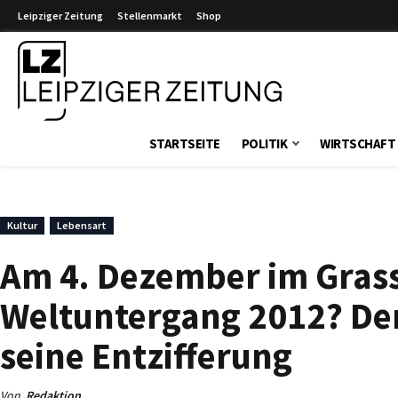
Leipziger Zeitung
Stellenmarkt
Shop
Leipziger Zeitung
STARTSEITE
POLITIK
WIRTSCHAFT
Kultur
Lebensart
Am 4. Dezember im Gras
Weltuntergang 2012? De
seine Entzifferung
Von
Redaktion