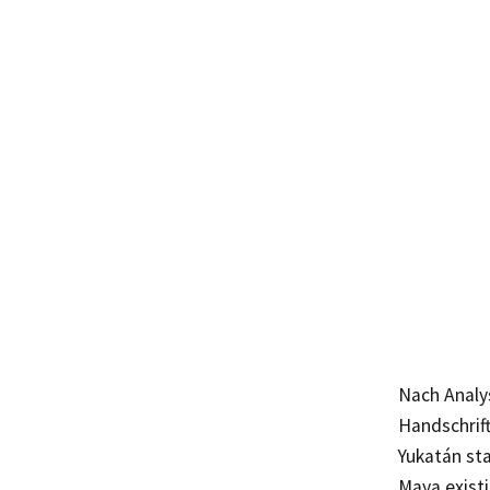
Nach Analy
Handschrif
Yukatán st
Maya existi