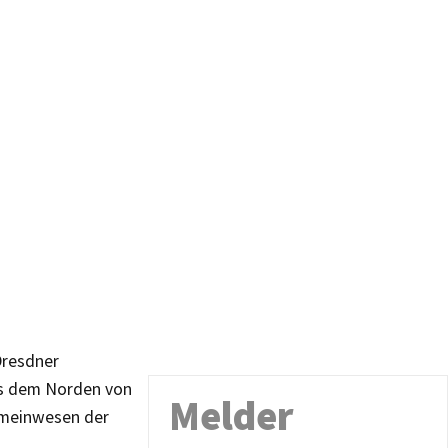
Dresdner
us dem Norden von
Melder
emeinwesen der