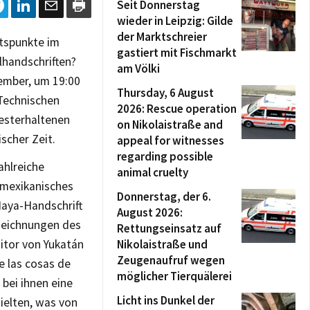
Seit Donnerstag
wieder in Leipzig: Gilde
der Marktschreier
ltspunkte im
gastiert mit Fischmarkt
lhandschriften?
am Völki
zember, um 19:00
Thursday, 6 August
 Technischen
2026: Rescue operation
besterhaltenen
on Nikolaistraße and
scher Zeit.
appeal for witnesses
regarding possible
ahlreiche
animal cruelty
 „mexikanisches
Donnerstag, der 6.
Maya-Handschrift
August 2026:
fzeichnungen des
Rettungseinsatz auf
itor von Yukatán
Nikolaistraße und
Zeugenaufruf wegen
e las cosas de
möglicher Tierquälerei
 bei ihnen eine
Licht ins Dunkel der
ielten, was von