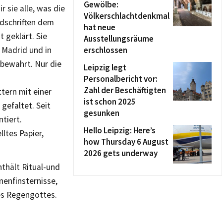
Gewölbe:
 sie alle, was die
Völkerschlachtdenkmal
ndschriften dem
hat neue
 geklärt. Sie
Ausstellungsräume
 Madrid und in
erschlossen
fbewahrt. Nur die
Leipzig legt
Personalbericht vor:
Zahl der Beschäftigten
tern mit einer
ist schon 2025
gefaltet. Seit
gesunken
tiert.
Hello Leipzig: Here’s
ltes Papier,
how Thursday 6 August
2026 gets underway
thält Ritual-und
enfinsternisse,
es Regengottes.