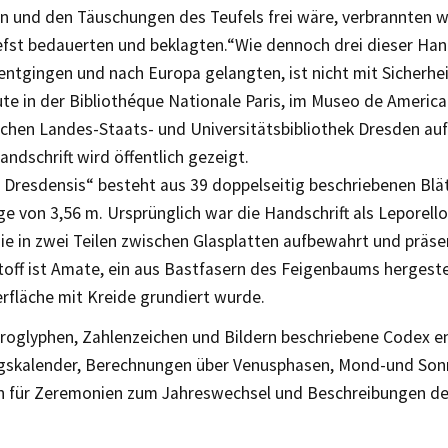
 und den Täuschungen des Teufels frei wäre, verbrannten wir
iefst bedauerten und beklagten.“Wie dennoch drei dieser Ha
entgingen und nach Europa gelangten, ist nicht mit Sicherheit
te in der Bibliothéque Nationale Paris, im Museo de America
schen Landes-Staats- und Universitätsbibliothek Dresden au
ndschrift wird öffentlich gezeigt.
 Dresdensis“ besteht aus 39 doppelseitig beschriebenen Blät
 von 3,56 m. Ursprünglich war die Handschrift als Leporello 
ie in zwei Teilen zwischen Glasplatten aufbewahrt und präsen
off ist Amate, ein aus Bastfasern des Feigenbaums hergestel
rfläche mit Kreide grundiert wurde.
eroglyphen, Zahlenzeichen und Bildern beschriebene Codex en
skalender, Berechnungen über Venusphasen, Mond-und Sonn
n für Zeremonien zum Jahreswechsel und Beschreibungen d