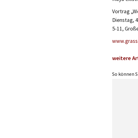
Vortrag „W
Dienstag, 
5-11, Große
www.grass
weitere Ar
So können Si