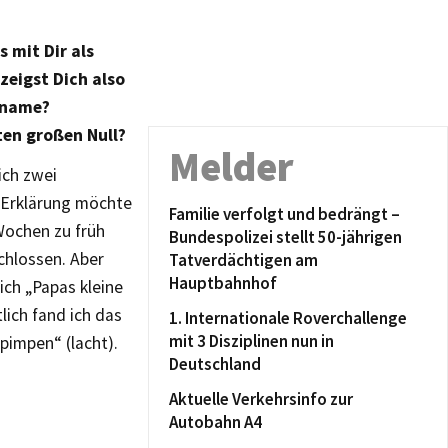
 mit Dir als
zeigst Dich also
ckname?
ten großen Null?
Melder
ich zwei
e Erklärung möchte
Familie verfolgt und bedrängt –
 Wochen zu früh
Bundespolizei stellt 50-jährigen
chlossen. Aber
Tatverdächtigen am
Hauptbahnhof
ich „Papas kleine
lich fand ich das
1. Internationale Roverchallenge
mit 3 Disziplinen nun in
pimpen“ (lacht).
Deutschland
Aktuelle Verkehrsinfo zur
Autobahn A4