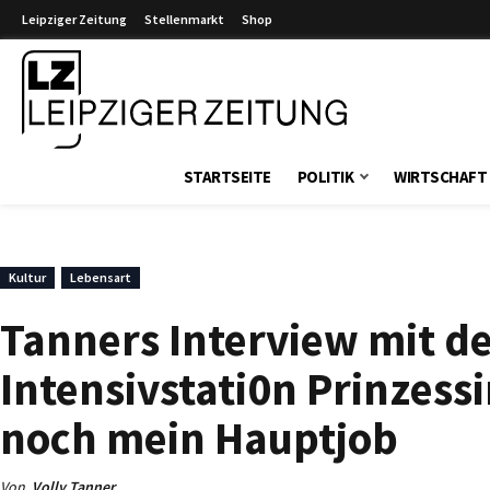
Leipziger Zeitung
Stellenmarkt
Shop
Leipziger Zeitung
STARTSEITE
POLITIK
WIRTSCHAFT
Kultur
Lebensart
Tanners Interview mit d
Intensivstati0n Prinzess
noch mein Hauptjob
Von
Volly Tanner