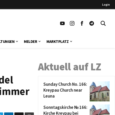
Login
LTUNGEN
MELDER
MARKTPLATZ
Aktuell auf LZ
del
Sunday Church No. 166:
t immer
Kreypau Church near
Leuna
Sonntagskirche № 166:
Kirche Kreypau bei