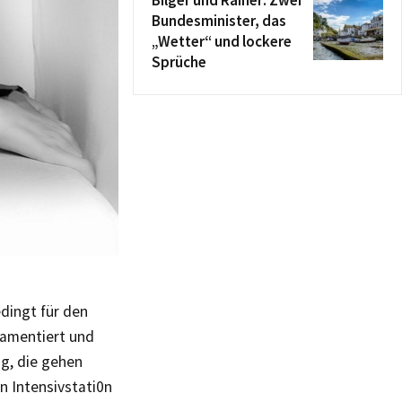
Bilger und Rainer: Zwei
Bundesminister, das
„Wetter“ und lockere
Sprüche
dingt für den
lamentiert und
ig, die gehen
n Intensivstati0n