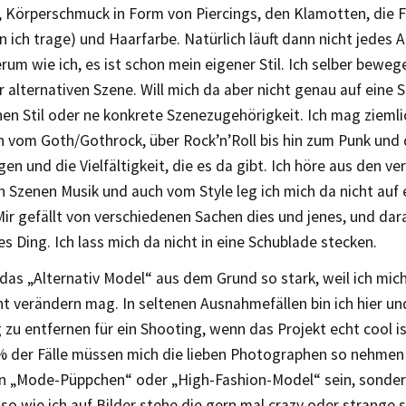
 Körperschmuck in Form von Piercings, den Klamotten, die Fr
n ich trage) und Haarfarbe. Natürlich läuft dann nicht jedes 
um wie ich, es ist schon mein eigener Stil. Ich selber beweg
er alternativen Szene. Will mich da aber nicht genau auf eine 
nen Stil oder ne konkrete Szenezugehörigkeit. Ich mag ziemlic
 vom Goth/Gothrock, über Rock’n’Roll bis hin zum Punk und 
n und die Vielfältigkeit, die es da gibt. Ich höre aus den v
n Szenen Musik und auch vom Style leg ich mich da nicht auf
Mir gefällt von verschiedenen Sachen dies und jenes, und da
s Ding. Ich lass mich da nicht in eine Schublade stecken.
das „Alternativ Model“ aus dem Grund so stark, weil ich mic
t verändern mag. In seltenen Ausnahmefällen bin ich hier un
g zu entfernen für ein Shooting, wenn das Projekt echt cool i
% der Fälle müssen mich die lieben Photographen so nehmen w
n „Mode-Püppchen“ oder „High-Fashion-Model“ sein, sonder
so wie ich auf Bilder stehe die gern mal crazy oder strange s