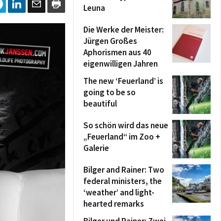
Leuna
Die Werke der Meister:
Jürgen Großes
Aphorismen aus 40
eigenwilligen Jahren
The new ‘Feuerland’ is
going to be so
beautiful
So schön wird das neue
„Feuerland“ im Zoo +
Galerie
Bilger and Rainer: Two
federal ministers, the
‘weather’ and light-
hearted remarks