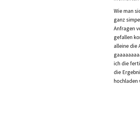
Wie man sic
ganz simpe
Anfragen v
gefallen k
alleine die
gaaaaaaaaa
ich die fer
die Ergebni
hochladen w