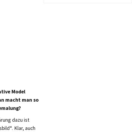
ative Model
ran macht man so
bemalung?
ärung dazu ist
bild“. Klar, auch