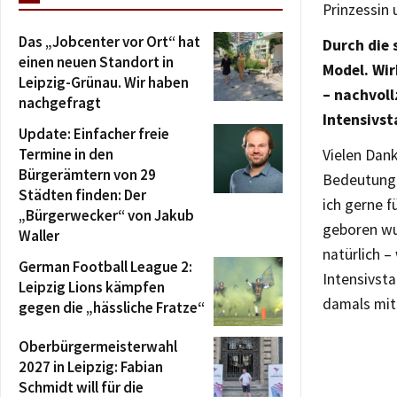
Prinzessin 
Das „Jobcenter vor Ort“ hat
Durch die 
einen neuen Standort in
Model. Wir
Leipzig-Grünau. Wir haben
– nachvoll
nachgefragt
Intensivst
Update: Einfacher freie
Termine in den
Vielen Dank
Bürgerämtern von 29
Bedeutunge
Städten finden: Der
ich gerne f
„Bürgerwecker“ von Jakub
geboren wu
Waller
natürlich –
German Football League 2:
Intensivsta
Leipzig Lions kämpfen
damals mit
gegen die „hässliche Fratze“
Oberbürgermeisterwahl
2027 in Leipzig: Fabian
Schmidt will für die