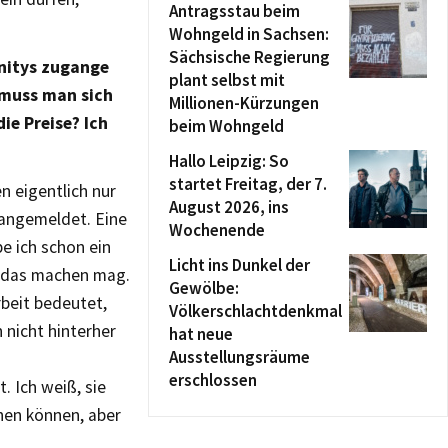
Antragsstau beim
Wohngeld in Sachsen:
Sächsische Regierung
unitys zugange
plant selbst mit
 muss man sich
Millionen-Kürzungen
die Preise? Ich
beim Wohngeld
Hallo Leipzig: So
startet Freitag, der 7.
 eigentlich nur
August 2026, ins
 angemeldet. Eine
Wochenende
e ich schon ein
Licht ins Dunkel der
ch das machen mag.
Gewölbe:
rbeit bedeutet,
Völkerschlachtdenkmal
nicht hinterher
hat neue
Ausstellungsräume
erschlossen
. Ich weiß, sie
hen können, aber