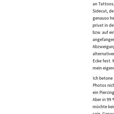
an Tattoos,
Sidecut, de
genauso her
privat in d
bzw. auf ei
angefangen
Abzweigunge
alternative
Ecke fest. 
mein eigene
Ich betone 
Photos nich
ein Piercin
Aber in 99 
möchte kei
sein. Genau