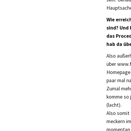
Hauptsache
Wie erreic
sind? Und 
das Proced
hab da übe
Also außer
über www.M
Homepage o
paar mal na
Zumal mehr 
komme so j
(lacht).
Also somit 
meckern imm
momentan k