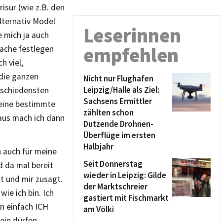
isur (wie z.B. den
Alternativ Model
Leserinnen
e mich ja auch
empfehlen
Sache festlegen
h viel,
die ganzen
Nicht nur Flughafen
Leipzig/Halle als Ziel:
erschiedensten
Sachsens Ermittler
 eine bestimmte
zählten schon
raus mach ich dann
Dutzende Drohnen-
Überflüge im ersten
Halbjahr
h auch für meine
Seit Donnerstag
d da mal bereit
wieder in Leipzig: Gilde
st und mir zusagt.
der Marktschreier
ie ich bin. Ich
gastiert mit Fischmarkt
n einfach ICH
am Völki
ein dürfen,