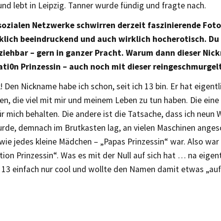
und lebt in Leipzig. Tanner wurde fündig und fragte nach.
sozialen Netzwerke schwirren derzeit faszinierende Fotos
klich beeindruckend und auch wirklich hocherotisch. Du 
ziehbar – gern in ganzer Pracht. Warum dann dieser Ni
ati0n Prinzessin – auch noch mit dieser reingeschmurgel
! Den Nickname habe ich schon, seit ich 13 bin. Er hat eigentl
n, die viel mit mir und meinem Leben zu tun haben. Die ein
ür mich behalten. Die andere ist die Tatsache, dass ich neun
rde, demnach im Brutkasten lag, an vielen Maschinen anges
 wie jedes kleine Mädchen – „Papas Prinzessin“ war. Also war 
tion Prinzessin“. Was es mit der Null auf sich hat … na eigent
 13 einfach nur cool und wollte den Namen damit etwas „auf