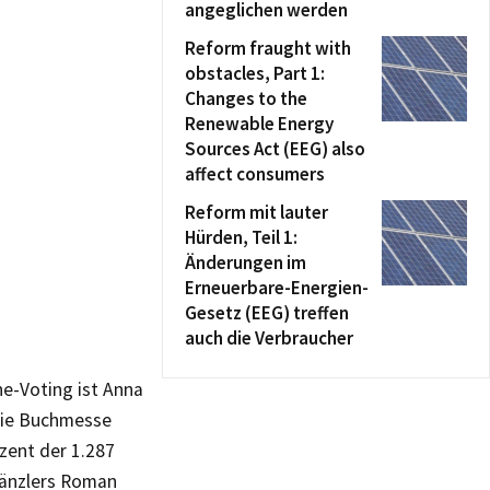
angeglichen werden
Reform fraught with
obstacles, Part 1:
Changes to the
Renewable Energy
Sources Act (EEG) also
affect consumers
Reform mit lauter
Hürden, Teil 1:
Änderungen im
Erneuerbare-Energien-
Gesetz (EEG) treffen
auch die Verbraucher
ne-Voting ist Anna
 die Buchmesse
ozent der 1.287
ränzlers Roman