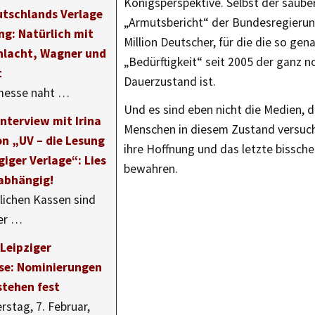
Königsperspektive. Selbst der sauber
utschlands Verlage
„Armutsbericht“ der Bundesregierun
ng: Natürlich mit
Million Deutscher, für die die so gen
hlacht, Wagner und
„Bedürftigkeit“ seit 2005 der ganz 
t
Dauerzustand ist.
messe naht …
Und es sind eben nicht die Medien, d
nterview mit Irina
Menschen in diesem Zustand versuch
n „UV – die Lesung
ihre Hoffnung und das letzte bissche
iger Verlage“: Lies
bewahren.
nabhängig!
tlichen Kassen sind
rer …
 Leipziger
e: Nominierungen
stehen fest
stag, 7. Februar,