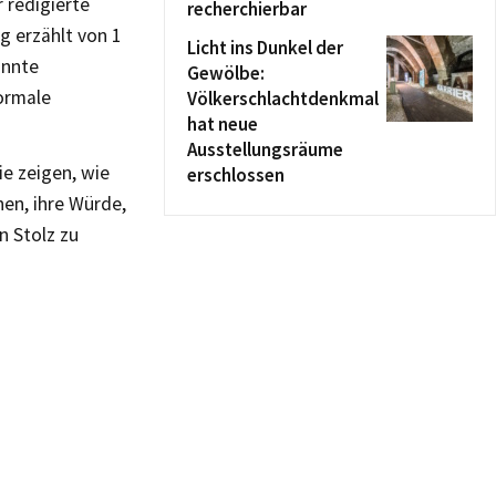
 redigierte
recherchierbar
g erzählt von 1
Licht ins Dunkel der
annte
Gewölbe:
normale
Völkerschlachtdenkmal
hat neue
Ausstellungsräume
ie zeigen, wie
erschlossen
en, ihre Würde,
n Stolz zu