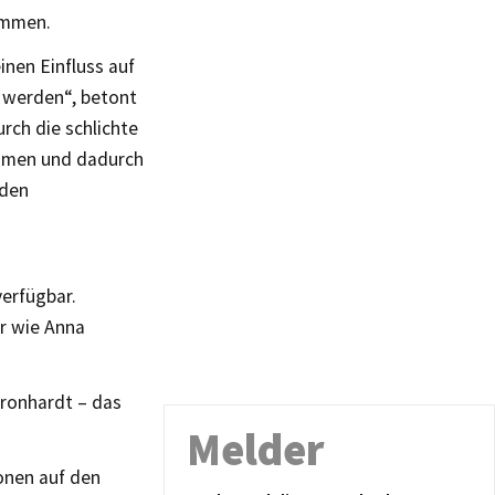
immen.
inen Einfluss auf
n werden“, betont
rch die schlichte
kamen und dadurch
 den
verfügbar.
r wie Anna
Kronhardt – das
Melder
onen auf den