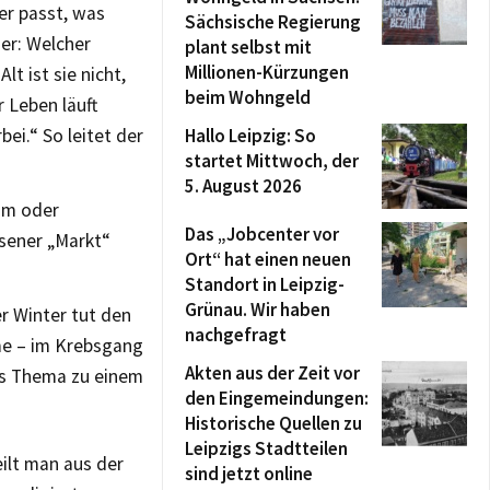
er passt, was
Sächsische Regierung
ger: Welcher
plant selbst mit
Millionen-Kürzungen
lt ist sie nicht,
beim Wohngeld
r Leben läuft
ei.“ So leitet der
Hallo Leipzig: So
startet Mittwoch, der
5. August 2026
ham oder
Das „Jobcenter vor
ssener „Markt“
Ort“ hat einen neuen
Standort in Leipzig-
Grünau. Wir haben
er Winter tut den
nachgefragt
mme – im Krebsgang
Akten aus der Zeit vor
res Thema zu einem
den Eingemeindungen:
Historische Quellen zu
Leipzigs Stadtteilen
ilt man aus der
sind jetzt online