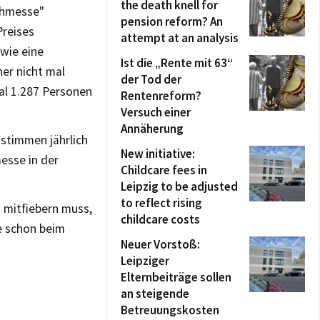
the death knell for
uchmesse"
pension reform? An
Preises
attempt at an analysis
 wie eine
Ist die „Rente mit 63“
er nicht mal
der Tod der
al 1.287 Personen
Rentenreform?
Versuch einer
Annäherung
 stimmen jährlich
New initiative:
esse in der
Childcare fees in
Leipzig to be adjusted
to reflect rising
 mitfiebern muss,
childcare costs
ie schon beim
Neuer Vorstoß:
Leipziger
Elternbeiträge sollen
an steigende
Betreuungskosten