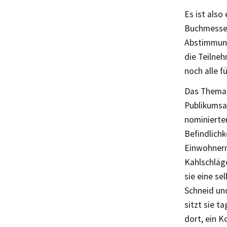
Es ist als
Buchmesse 
Abstimmung 
die Teilneh
noch alle f
Das Thema, 
Publikumsa
nominierte
Befindlich
Einwohnern 
Kahlschläge
sie eine s
Schneid und
sitzt sie t
dort, ein K