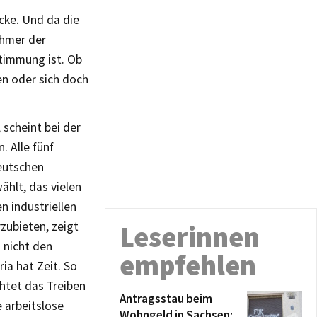
cke. Und da die
hmer der
stimmung ist. Ob
en oder sich doch
scheint bei der
 Alle fünf
eutschen
hlt, das vielen
n industriellen
zubieten, zeigt
Leserinnen
 nicht den
empfehlen
ia hat Zeit. So
chtet das Treiben
Antragsstau beim
 arbeitslose
Wohngeld in Sachsen: