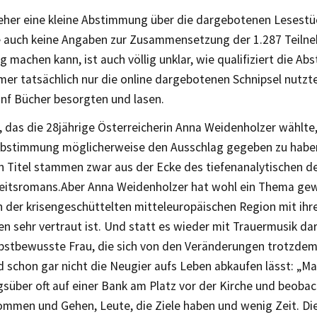
o eher eine kleine Abstimmung über die dargebotenen Lesestü
auch keine Angaben zur Zusammensetzung der 1.287 Teilne
machen kann, ist auch völlig unklar, wie qualifiziert die Ab
mer tatsächlich nur die online dargebotenen Schnipsel nutzt
ünf Bücher besorgten und lasen.
das die 28jährige Österreicherin Anna Weidenholzer wählte, 
bstimmung möglicherweise den Ausschlag gegeben zu haben.
n Titel stammen zwar aus der Ecke des tiefenanalytischen d
keitsromans.Aber Anna Weidenholzer hat wohl ein Thema gewä
der krisengeschüttelten mitteleuropäischen Region mit ihre
n sehr vertraut ist. Und statt es wieder mit Trauermusik dar
elbstbewusste Frau, die sich von den Veränderungen trotzdem
 schon gar nicht die Neugier aufs Leben abkaufen lässt: „Mar
agsüber oft auf einer Bank am Platz vor der Kirche und beoba
ommen und Gehen, Leute, die Ziele haben und wenig Zeit. Die