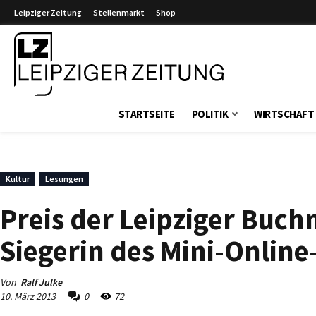
Leipziger Zeitung
Stellenmarkt
Shop
Leipziger Zeitung
STARTSEITE
POLITIK
WIRTSCHAFT
Kultur
Lesungen
Preis der Leipziger Buch
Siegerin des Mini-Online
Von
Ralf Julke
10. März 2013
0
72