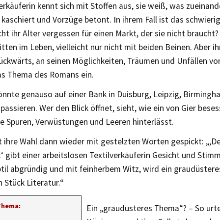
erkäuferin kennt sich mit Stoffen aus, sie weiß, was zueinand
aschiert und Vorzüge betont. In ihrem Fall ist das schwieri
t ihr Alter vergessen für einen Markt, der sie nicht braucht? A
itten im Leben, vielleicht nur nicht mit beiden Beinen. Aber ih
ckwärts, an seinen Möglichkeiten, Träumen und Unfällen vorb
das Thema des Romans ein.
önnte genauso auf einer Bank in Duisburg, Leipzig, Birming
ssieren. Wer den Blick öffnet, sieht, wie ein von Gier bese
ne Spuren, Verwüstungen und Leeren hinterlässt.
t ihre Wahl dann wieder mit gestelzten Worten gespickt: „‚D
‘ gibt einer arbeitslosen Textilverkäuferin Gesicht und Sti
btil abgründig und mit feinherbem Witz, wird ein graudüste
n Stück Literatur.“
Thema:
Ein „graudüsteres Thema“? – So urte