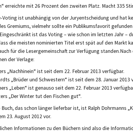
n“ erreichte mit 26 Prozent den zweiten Platz. Macht 335 St
-Voting ist unabhängig von der Juryentscheidung und hat ke
des Gremiums, vielmehr sollte ein Publikumsfavorit gefunde
Eingeschränkt ist das Voting – wie schon im letzten Jahr – du
dass die meisten nominierten Titel erst spät auf den Markt 
auch für die Lesergemeinschaft zur Verfügung standen.Nach
nen der Verlage:
ers „Nachhinein“ ist seit dem 22. Februar 2013 verfügbar.
rdts „Brüder und Schwestern“ ist seit dem 28. Januar 2013 
ers „Leben“ ist genauso seit dem 22. Februar 2013 verfügba
ers „Der Winter tut den Fischen gut“.
 Buch, das schon länger lieferbar ist, ist Ralph Dohrmanns „
dem 23. August 2012 vor.
lichen Informationen zu den Büchern sind also die Informati