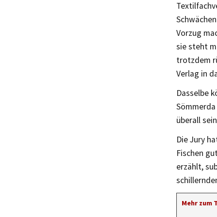
Textilfachv
Schwächen k
Vorzug mach
sie steht m
trotzdem rü
Verlag in 
Dasselbe k
Sömmerda pa
überall sei
Die Jury ha
Fischen gut
erzählt, su
schillernde
Mehr zum 