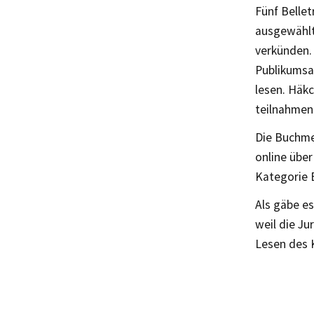
Fünf Bellet
ausgewählt
verkünden. 
Publikumsa
lesen. Häk
teilnahmen
Die Buchmes
online über
Kategorie B
Als gäbe e
weil die Ju
Lesen des 