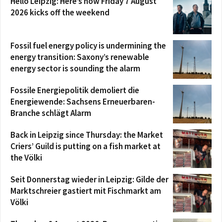
Hello Leipzig: Here’s how Friday 7 August
2026 kicks off the weekend
Fossil fuel energy policy is undermining the
energy transition: Saxony’s renewable
energy sector is sounding the alarm
Fossile Energiepolitik demoliert die
Energiewende: Sachsens Erneuerbaren-
Branche schlägt Alarm
Back in Leipzig since Thursday: the Market
Criers’ Guild is putting on a fish market at
the Völki
Seit Donnerstag wieder in Leipzig: Gilde der
Marktschreier gastiert mit Fischmarkt am
Völki