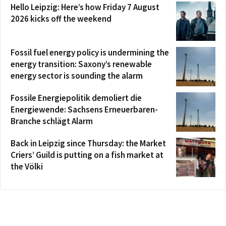
Hello Leipzig: Here’s how Friday 7 August
2026 kicks off the weekend
Fossil fuel energy policy is undermining the
energy transition: Saxony’s renewable
energy sector is sounding the alarm
Fossile Energiepolitik demoliert die
Energiewende: Sachsens Erneuerbaren-
Branche schlägt Alarm
Back in Leipzig since Thursday: the Market
Criers’ Guild is putting on a fish market at
the Völki