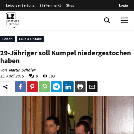
Leipziger Zeitung
Stellenmarkt
Shop
Login
Leipziger Zeitung
Leben
Fälle & Unfälle
29-Jähriger soll Kumpel niedergestochen
haben
Von
Martin Schöler
13. April 2015
0
193