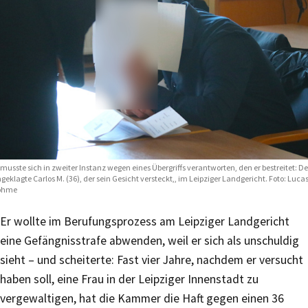
 musste sich in zweiter Instanz wegen eines Übergriffs verantworten, den er bestreitet: De
geklagte Carlos M. (36), der sein Gesicht versteckt,, im Leipziger Landgericht. Foto: Luca
öhme
Er wollte im Berufungsprozess am Leipziger Landgericht
eine Gefängnisstrafe abwenden, weil er sich als unschuldig
sieht – und scheiterte: Fast vier Jahre, nachdem er versucht
haben soll, eine Frau in der Leipziger Innenstadt zu
vergewaltigen, hat die Kammer die Haft gegen einen 36