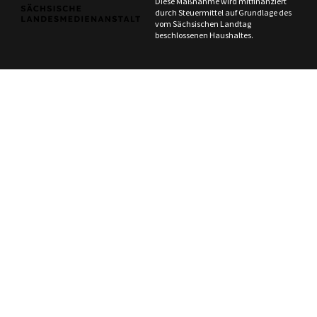
Diese Maßnahme wird mitfinanziert
durch Steuermittel auf Grundlage des
vom Sächsischen Landtag
beschlossenen Haushaltes.