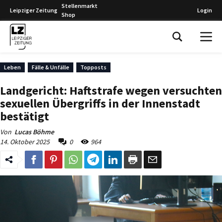
Stellenmarkt
Leipziger Zeitung
Login
Shop
Leipziger Zeitung
Leben
Fälle & Unfälle
Topposts
Landgericht: Haftstrafe wegen versuchten
sexuellen Übergriffs in der Innenstadt
bestätigt
Von
Lucas Böhme
14. Oktober 2025
0
964