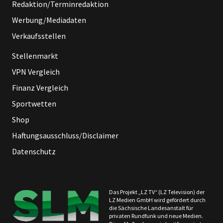
Redaktion/Terminredaktion
Werbung/Mediadaten
Verkaufsstellen
Stellenmarkt
VPN Vergleich
Finanz Vergleich
Sportwetten
Shop
Haftungsausschluss/Disclaimer
Datenschutz
Das Projekt „LZ TV“ (LZ Television) der
LZ Medien GmbH wird gefördert durch
die Sächsische Landesanstalt für
privaten Rundfunk und neue Medien.