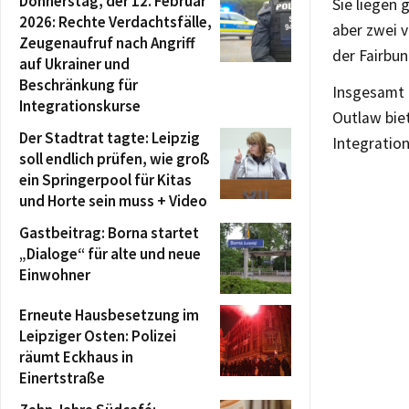
Donnerstag, der 12. Februar
Sie liegen 
2026: Rechte Verdachtsfälle,
aber zwei 
Zeugenaufruf nach Angriff
der Fairbund
auf Ukrainer und
Beschränkung für
Insgesamt 
Integrationskurse
Outlaw biet
Der Stadtrat tagte: Leipzig
Integration
soll endlich prüfen, wie groß
ein Springerpool für Kitas
und Horte sein muss + Video
Gastbeitrag: Borna startet
„Dialoge“ für alte und neue
Einwohner
Erneute Hausbesetzung im
Leipziger Osten: Polizei
räumt Eckhaus in
Einertstraße