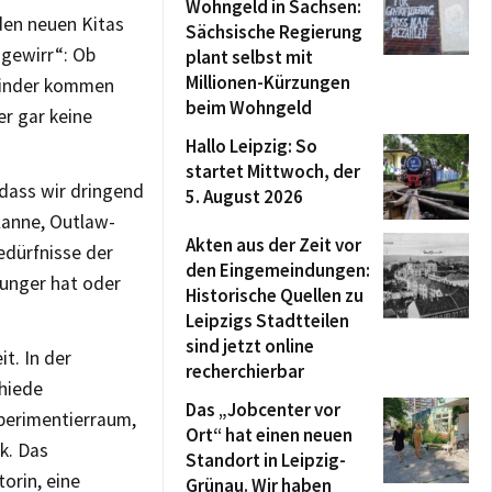
Wohngeld in Sachsen:
den neuen Kitas
Sächsische Regierung
hgewirr“: Ob
plant selbst mit
Millionen-Kürzungen
e Kinder kommen
beim Wohngeld
r gar keine
Hallo Leipzig: So
startet Mittwoch, der
dass wir dringend
5. August 2026
Kanne, Outlaw-
Akten aus der Zeit vor
Bedürfnisse der
den Eingemeindungen:
Hunger hat oder
Historische Quellen zu
Leipzigs Stadtteilen
sind jetzt online
t. In der
recherchierbar
chiede
Das „Jobcenter vor
perimentierraum,
Ort“ hat einen neuen
k. Das
Standort in Leipzig-
orin, eine
Grünau. Wir haben