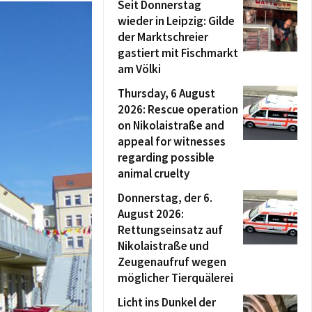
Seit Donnerstag
wieder in Leipzig: Gilde
der Marktschreier
gastiert mit Fischmarkt
am Völki
Thursday, 6 August
2026: Rescue operation
on Nikolaistraße and
appeal for witnesses
regarding possible
animal cruelty
Donnerstag, der 6.
August 2026:
Rettungseinsatz auf
Nikolaistraße und
Zeugenaufruf wegen
möglicher Tierquälerei
Licht ins Dunkel der