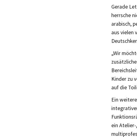
Gerade Let
herrsche n
arabisch, p
aus vielen
Deutschken
„Wir möcht
zusätzlich
Bereichslei
Kinder zu 
auf die Toi
Ein weitere
integrative
Funktionsr
ein Atelier
multiprofe