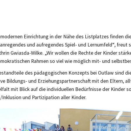
r modernen Einrichtung in der Nähe des Listplatzes finden d
anregendes und aufregendes Spiel- und Lernumfeld“, freut si
thrin Gwiasda-Wilke. „Wir wollen die Rechte der Kinder stärk
emokratischen Rahmen so viel wie möglich mit- und selbstb
estandteile des pädagogischen Konzepts bei Outlaw sind die 
ive Bildungs- und Erziehungspartnerschaft mit den Eltern, al
elfalt mit Blick auf die individuellen Bedürfnisse der Kinder s
/Inklusion und Partizipation aller Kinder.