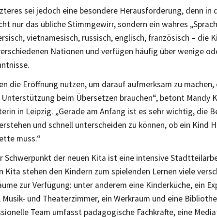
zteres sei jedoch eine besondere Herausforderung, denn in 
icht nur das übliche Stimmgewirr, sondern ein wahres „Sprac
ersisch, vietnamesisch, russisch, englisch, französisch – di
 verschiedenen Nationen und verfügen häufig über wenige ode
ntnisse.
en die Eröffnung nutzen, um darauf aufmerksam zu machen, 
e Unterstützung beim Übersetzen brauchen“, betont Mandy 
terin in Leipzig. „Gerade am Anfang ist es sehr wichtig, die 
verstehen und schnell unterscheiden zu können, ob ein Kind 
lette muss.“
r Schwerpunkt der neuen Kita ist eine intensive Stadtteilarbei
n Kita stehen den Kindern zum spielenden Lernen viele vers
äume zur Verfügung: unter anderem eine Kinderküche, ein Ex
-, Musik- und Theaterzimmer, ein Werkraum und eine Bibliothe
ssionelle Team umfasst pädagogische Fachkräfte, eine Mediat