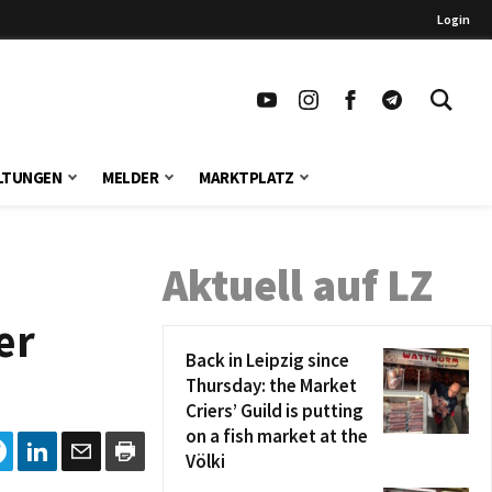
Login
LTUNGEN
MELDER
MARKTPLATZ
Aktuell auf LZ
er
Back in Leipzig since
Thursday: the Market
Criers’ Guild is putting
on a fish market at the
Völki