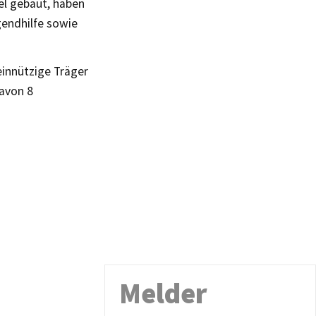
lel gebaut, haben
gendhilfe sowie
einnützige Träger
davon 8
Melder