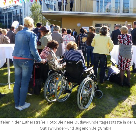
feier in der Lutherstraße. Foto: Die neue Outlaw-Kindertagesstätte in der 
Outlaw Kinder- und Jugendhilfe gGmbH