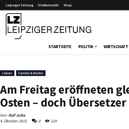
Leipziger Zeitung
Stellenmarkt
Shop
Leipziger Zeitung
STARTSEITE
POLITIK
WIRTSCHAFT
Leben
Familie & Kinder
Am Freitag eröffneten gle
Osten – doch Übersetzer
Von
Ralf Julke
4. Oktober 2015
0
129