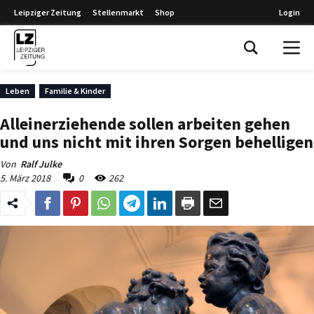
Leipziger Zeitung
Stellenmarkt
Shop
Login
Leipziger Zeitung
Leben
Familie & Kinder
Alleinerziehende sollen arbeiten gehen
und uns nicht mit ihren Sorgen behelligen
Von
Ralf Julke
5. März 2018
0
262