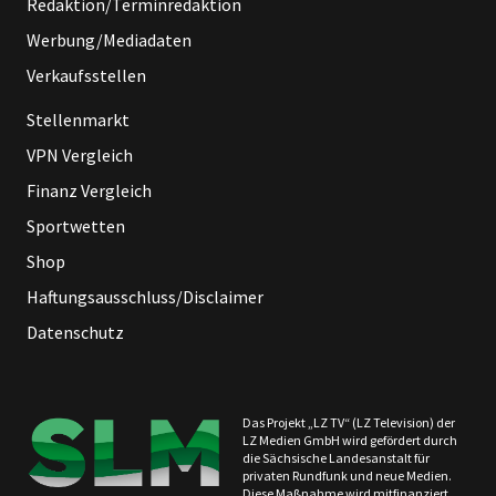
Redaktion/Terminredaktion
Werbung/Mediadaten
Verkaufsstellen
Stellenmarkt
VPN Vergleich
Finanz Vergleich
Sportwetten
Shop
Haftungsausschluss/Disclaimer
Datenschutz
Das Projekt „LZ TV“ (LZ Television) der
LZ Medien GmbH wird gefördert durch
die Sächsische Landesanstalt für
privaten Rundfunk und neue Medien.
Diese Maßnahme wird mitfinanziert