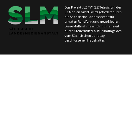
Das Projekt „LZ TV“ (LZ Television) der
LZ Medien GmbH wird gefördert durch
die Sächsische Landesanstalt für
privaten Rundfunk und neue Medien.
Diese Maßnahme wird mitfinanziert
durch Steuermittel auf Grundlage des
vom Sächsischen Landtag
beschlossenen Haushaltes.