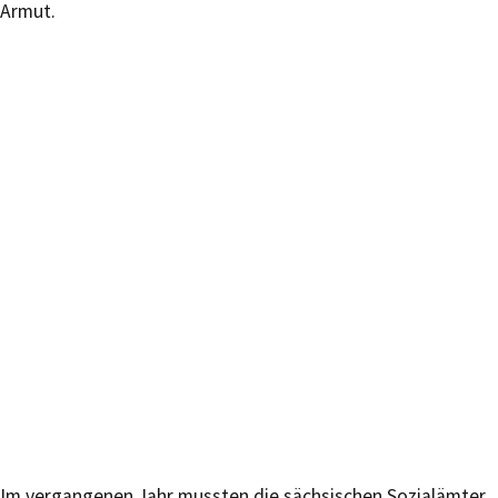
Armut.
Im vergangenen Jahr mussten die sächsischen Sozialämter