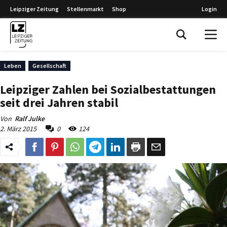
Leipziger Zeitung
Stellenmarkt
Shop
Login
Leipziger Zeitung
Leben
Gesellschaft
Leipziger Zahlen bei Sozialbestattungen
seit drei Jahren stabil
Von
Ralf Julke
2. März 2015
0
124