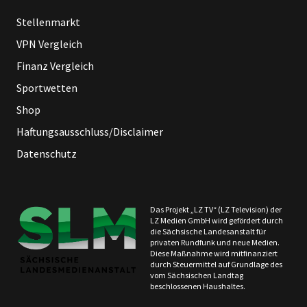
Stellenmarkt
VPN Vergleich
Finanz Vergleich
Sportwetten
Shop
Haftungsausschluss/Disclaimer
Datenschutz
Das Projekt „LZ TV“ (LZ Television) der
LZ Medien GmbH wird gefördert durch
die Sächsische Landesanstalt für
privaten Rundfunk und neue Medien.
Diese Maßnahme wird mitfinanziert
durch Steuermittel auf Grundlage des
vom Sächsischen Landtag
beschlossenen Haushaltes.