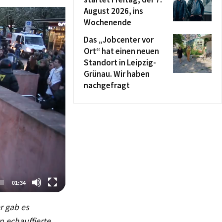
August 2026, ins
Wochenende
Das „Jobcenter vor
Ort“ hat einen neuen
Standort in Leipzig-
Grünau. Wir haben
nachgefragt
01:34
r gab es
 echauffierte