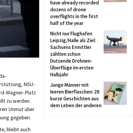
have already recorded
dozens of drone
overflights in the first
half of the year
Nicht nur Flughafen
Leipzig/Halle als Ziel:
Sachsens Ermittler
zählten schon
Dutzende Drohnen-
Überflüge im ersten
Halbjahr
da-
rstützung, NSU-
Junge Männer mit
leeren Bierflaschen: 28
ard-Wagner-Platz
kurze Geschichten aus
llt zu werden.
dem Leben der anderen
hren Unmut über
ohung gegeben.
e, bleibt auch