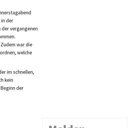
onnerstagabend
in der
an der vergangenen
nommen.
. Zudem war die
uordnen, welche
der im schnellen,
h kein
 Beginn der