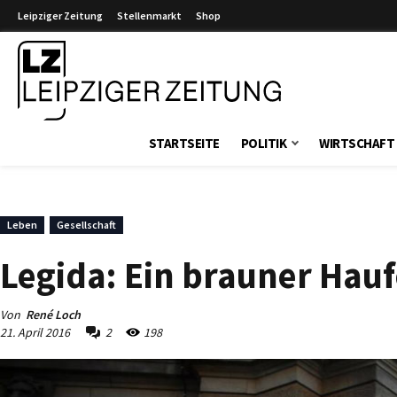
Leipziger Zeitung
Stellenmarkt
Shop
Leipziger Zeitung
STARTSEITE
POLITIK
WIRTSCHAFT
Leben
Gesellschaft
Legida: Ein brauner Hau
Von
René Loch
21. April 2016
2
198