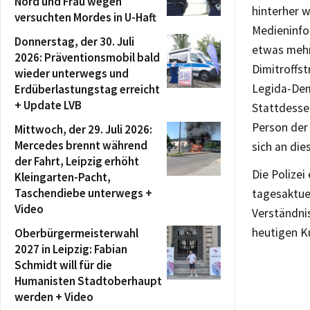
Nord und Frau wegen
hinterher w
versuchten Mordes in U-Haft
Medieninfo
Donnerstag, der 30. Juli
etwas mehr
2026: Präventionsmobil bald
Dimitroffst
wieder unterwegs und
Legida-Dem
Erdüberlastungstag erreicht
+ Update LVB
Stattdesse
Person der
Mittwoch, der 29. Juli 2026:
Mercedes brennt während
sich an die
der Fahrt, Leipzig erhöht
Die Polizei
Kleingarten-Pacht,
Taschendiebe unterwegs +
tagesaktue
Video
Verständnis
heutigen 
Oberbürgermeisterwahl
2027 in Leipzig: Fabian
Schmidt will für die
Humanisten Stadtoberhaupt
werden + Video