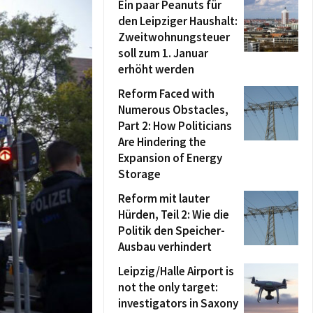
Ein paar Peanuts für
den Leipziger Haushalt:
Zweitwohnungsteuer
soll zum 1. Januar
erhöht werden
Reform Faced with
Numerous Obstacles,
Part 2: How Politicians
Are Hindering the
Expansion of Energy
Storage
Reform mit lauter
Hürden, Teil 2: Wie die
Politik den Speicher-
Ausbau verhindert
Leipzig/Halle Airport is
not the only target:
investigators in Saxony