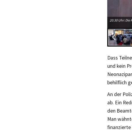
20:30 Uhr: Die
Dass Teiln
und kein P
Neonazipart
behilflich 
An der Pol
ab. Ein Red
den Beamte
Man wähnte 
finanzierte