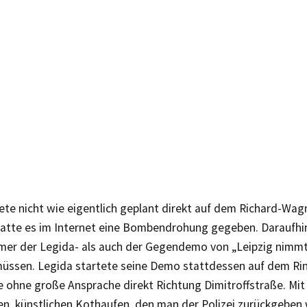
ete nicht wie eigentlich geplant direkt auf dem Richard-Wag
hatte es im Internet eine Bombendrohung gegeben. Daraufhi
hmer der Legida- als auch der Gegendemo von „Leipzig nimmt
müssen. Legida startete seine Demo stattdessen auf dem Ri
e ohne große Ansprache direkt Richtung Dimitroffstraße. Mit
n, künstlichen Kothaufen, den man der Polizei zurückgeben 