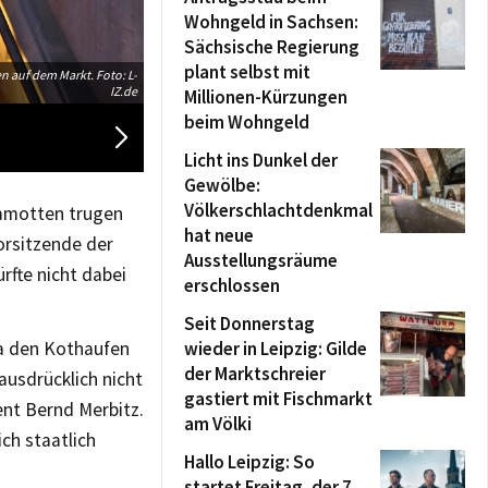
Wohngeld in Sachsen:
Sächsische Regierung
plant selbst mit
 auf dem Markt. Foto: L-
IZ.de
20:18 Uhr: Viele LEGIDA-Gegner wollten
Millionen-Kürzungen
beim Wohngeld
Licht ins Dunkel der
Gewölbe:
Völkerschlachtdenkmal
lamotten trugen
hat neue
orsitzende der
Ausstellungsräume
rfte nicht dabei
erschlossen
Seit Donnerstag
wieder in Leipzig: Gilde
da den Kothaufen
der Marktschreier
 ausdrücklich nicht
gastiert mit Fischmarkt
ent Bernd Merbitz.
am Völki
ch staatlich
Hallo Leipzig: So
startet Freitag, der 7.