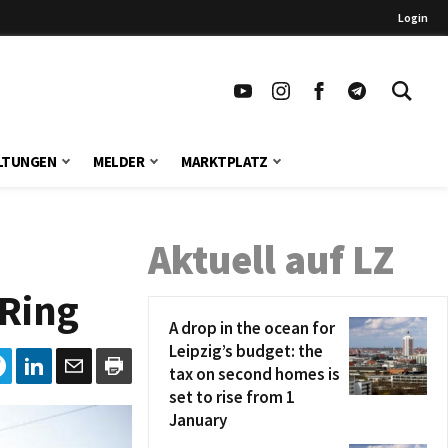
Login
LTUNGEN
MELDER
MARKTPLATZ
Aktuell auf LZ
 Ring
A drop in the ocean for
Leipzig’s budget: the
tax on second homes is
set to rise from 1
January