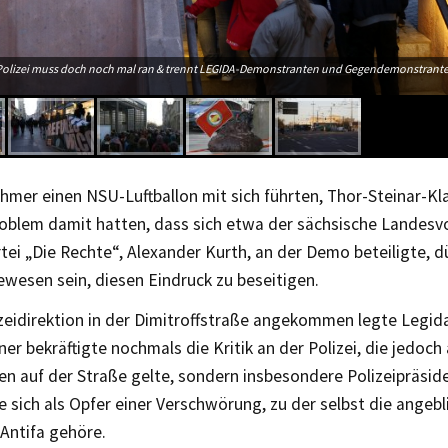
 Polizei muss doch noch mal ran & trennt LEGIDA-Demonstranten und Gegendemonstranten
ehmer einen NSU-Luftballon mit sich führten, Thor-Steinar-K
roblem damit hatten, dass sich etwa der sächsische Landesv
ei „Die Rechte“, Alexander Kurth, an der Demo beteiligte, dü
gewesen sein, diesen Eindruck zu beseitigen.
izeidirektion in der Dimitroffstraße angekommen legte Legi
ner bekräftigte nochmals die Kritik an der Polizei, die jedoch
n auf der Straße gelte, sondern insbesondere Polizeipräsid
sich als Opfer einer Verschwörung, zu der selbst die angebli
 Antifa gehöre.