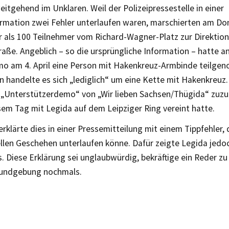
eitgehend im Unklaren. Weil der Polizeipressestelle in einer
rmation zwei Fehler unterlaufen waren, marschierten am D
 als 100 Teilnehmer vom Richard-Wagner-Platz zur Direktion 
raße. Angeblich – so die ursprüngliche Information – hatte 
o am 4. April eine Person mit Hakenkreuz-Armbinde teilge
n handelte es sich „lediglich“ um eine Kette mit Hakenkreuz
 „Unterstützerdemo“ von „Wir lieben Sachsen/Thügida“ zuz
sem Tag mit Legida auf dem Leipziger Ring vereint hatte.
 erklärte dies in einer Pressemitteilung mit einem Tippfehler, 
llen Geschehen unterlaufen könne. Dafür zeigte Legida jedoc
. Diese Erklärung sei unglaubwürdig, bekräftige ein Reder zu
Kundgebung nochmals.