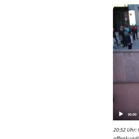
00:00
Video-
20:52 Uhr:
Player
offenkundi