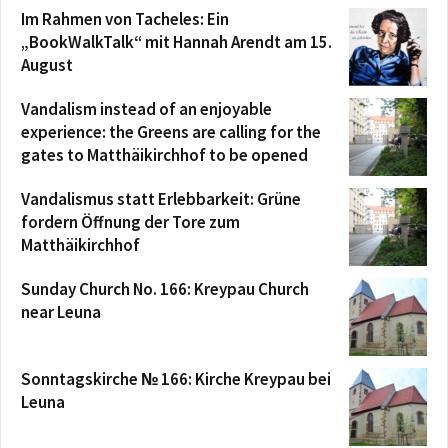
Im Rahmen von Tacheles: Ein
„BookWalkTalk“ mit Hannah Arendt am 15.
August
Vandalism instead of an enjoyable
experience: the Greens are calling for the
gates to Matthäikirchhof to be opened
Vandalismus statt Erlebbarkeit: Grüne
fordern Öffnung der Tore zum
Matthäikirchhof
Sunday Church No. 166: Kreypau Church
near Leuna
Sonntagskirche № 166: Kirche Kreypau bei
Leuna