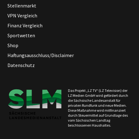
Stellenmarkt
VPN Vergleich
Finanz Vergleich
Sportwetten
Shop
Haftungsausschluss/Disclaimer
Datenschutz
Das Projekt „LZ TV“ (LZ Television) der
LZ Medien GmbH wird gefördert durch
die Sächsische Landesanstalt für
privaten Rundfunk und neue Medien.
Diese Maßnahme wird mitfinanziert
durch Steuermittel auf Grundlage des
vom Sächsischen Landtag
beschlossenen Haushaltes.