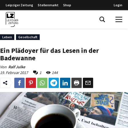
Leipziger Zeitung
Stellenmarkt
Shop
Login
Leipziger Zeitung
Leben
Gesellschaft
Ein Plädoyer für das Lesen in der
Badewanne
Von
Ralf Julke
19. Februar 2017
1
144