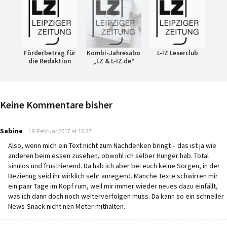
Förderbetrag für
Kombi-Jahresabo
L-IZ Leserclub
die Redaktion
„LZ & L-IZ.de“
Keine Kommentare bisher
says:
Sabine
19. Februar 2017 at 16:27
Also, wenn mich ein Text nicht zum Nachdenken bringt – das ist ja wie
anderen beim essen zusehen, obwohl ich selber Hunger hab. Total
sinnlos und frustrierend. Da hab ich aber bei euch keine Sorgen, in der
Beziehug seid ihr wirklich sehr anregend. Manche Texte schwirren mir
ein paar Tage im Kopf rum, weil mir immer wieder neues dazu einfällt,
was ich dann doch noch weiterverfolgen muss. Da kann so ein schneller
News-Snack nicht nen Meter mithalten.