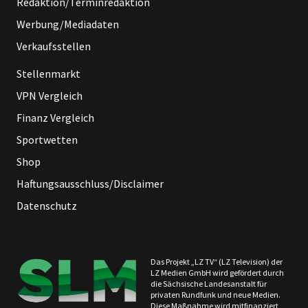
Redaktion/Terminredaktion
Werbung/Mediadaten
Verkaufsstellen
Stellenmarkt
VPN Vergleich
Finanz Vergleich
Sportwetten
Shop
Haftungsausschluss/Disclaimer
Datenschutz
Das Projekt „LZ TV“ (LZ Television) der
LZ Medien GmbH wird gefördert durch
die Sächsische Landesanstalt für
privaten Rundfunk und neue Medien.
Diese Maßnahme wird mitfinanziert