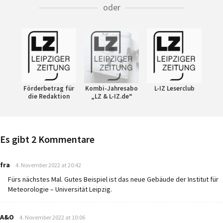
oder
Förderbetrag für
Kombi-Jahresabo
L-IZ Leserclub
die Redaktion
„LZ & L-IZ.de“
Es gibt 2 Kommentare
says:
fra
4. November 2022 at 20:42
Fürs nächstes Mal. Gutes Beispiel ist das neue Gebäude der Institut für
Meteorologie – Universität Leipzig.
says:
A&O
4. November 2022 at 10:06