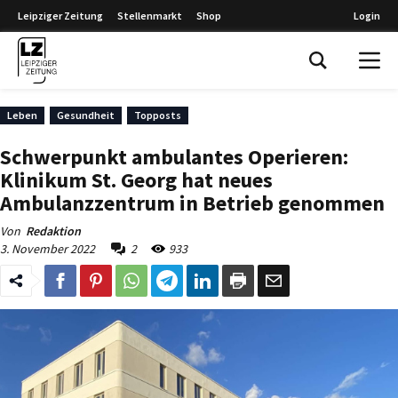
Leipziger Zeitung
Stellenmarkt
Shop
Login
Leipziger Zeitung
Leben
Gesundheit
Topposts
Schwerpunkt ambulantes Operieren:
Klinikum St. Georg hat neues
Ambulanzzentrum in Betrieb genommen
Von
Redaktion
3. November 2022
2
933